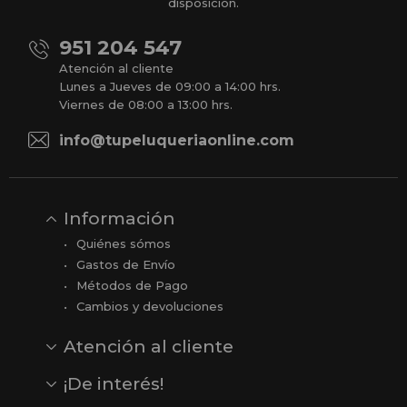
disposición.
951 204 547
Atención al cliente
Lunes a Jueves de 09:00 a 14:00 hrs.
Viernes de 08:00 a 13:00 hrs.
info@tupeluqueriaonline.com
Información
Quiénes sómos
Gastos de Envío
Métodos de Pago
Cambios y devoluciones
Atención al cliente
Contacto
Opiniones
Reseñas en Google
¡De interés!