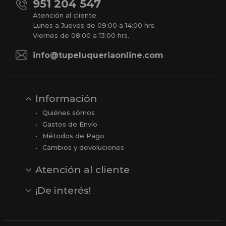
951 204 547
Atención al cliente
Lunes a Jueves de 09:00 a 14:00 hrs.
Viernes de 08:00 a 13:00 hrs.
info@tupeluqueriaonline.com
Información
Quiénes sómos
Gastos de Envío
Métodos de Pago
Cambios y devoluciones
Atención al cliente
Contacto
Opiniones
Reseñas en Google
¡De interés!
Ver todas nuestras marcas
Comprar vale regalo
Productos en oferta
Outlet