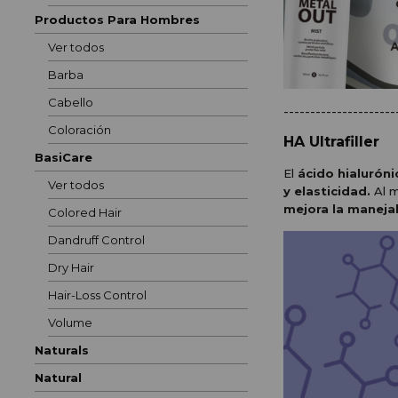
Productos Para Hombres
Ver todos
Barba
Cabello
---------------------
Coloración
HA Ultrafiller
BasiCare
El
ácido hialuróni
Ver todos
y elasticidad.
Al m
mejora la manejab
Colored Hair
Dandruff Control
Dry Hair
Hair-Loss Control
Volume
Naturals
Natural