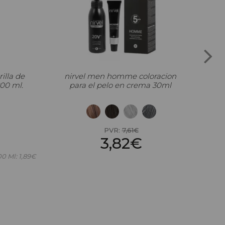
rilla de
nirvel men homme coloracion
ni
200 ml.
para el pelo en crema 30ml
co
PVR:
7,61€
3,82€
00 Ml: 1,89€
Precio por 100 Ml: 12,75€