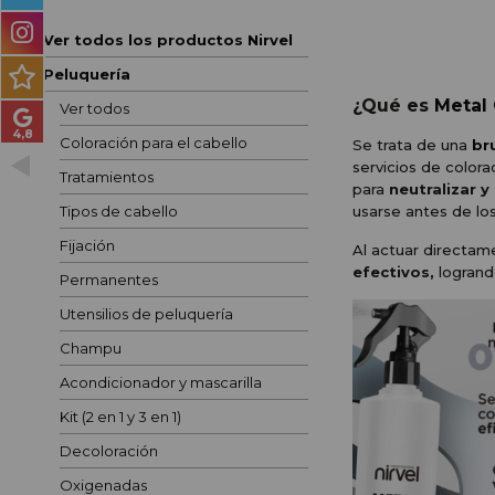
PRODUCTOS PARA
HOMBRES
Ver todos los productos Nirvel
Peluquería
MÉTODO CURLY
¿Qué es
Metal 
Ver todos
PACKS DE REGALO
Coloración para el cabello
Se trata de una
br
servicios de color
Tratamientos
OUTLET
para
neutralizar y
usarse antes de los
Tipos de cabello
BLOG
Fijación
Al actuar directam
efectivos,
logrand
Permanentes
Utensilios de peluquería
Champu
Acondicionador y mascarilla
Kit (2 en 1 y 3 en 1)
Decoloración
Oxigenadas