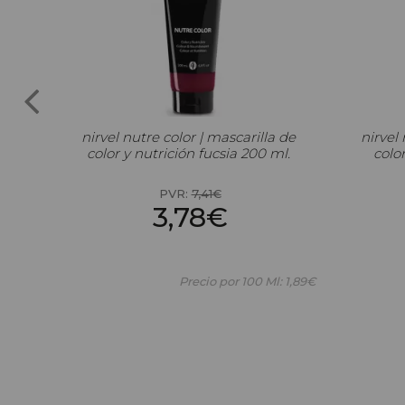
 de
nirvel nutre color | mascarilla de
nirvel 
l.
color y nutrición fucsia 200 ml.
color
PVR:
7,41€
3,78€
: 2,29€
Precio por 100 Ml: 1,89€