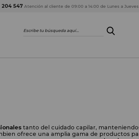
1 204 547
Atención al cliente de 09:00 a 14:00 de Lunes a Jueves
ENTRAR
¿ERES PROFES
Registrar cuenta PRO
estar al día en los
Si eres propietario de 
anteriores.
como tal y disfrutar de
sionales
tanto del cuidado capilar, manteniendose
ambien ofrece una amplia gama de productos par