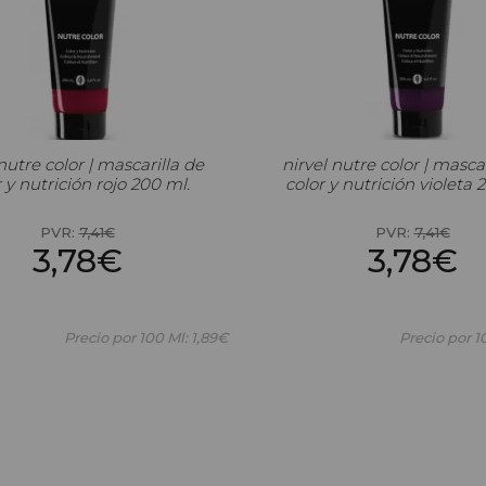
nutre color | mascarilla de
nirvel nutre color | masca
 y nutrición rojo 200 ml.
color y nutrición violeta 
PVR:
7,41€
PVR:
7,41€
3,78€
3,78€
Precio por 100 Ml: 1,89€
Precio por 1