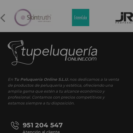
En
Tu Peluquería Online S.L.U.
nos dedicamos a la venta
de productos de peluquería y estética, ofreciendo una
amplia gama que estén a tu alcance económico y
profesional. Contamos con precios competitivos y
estamos siempre a tu disposición.
951 204 547
Atención al cliente