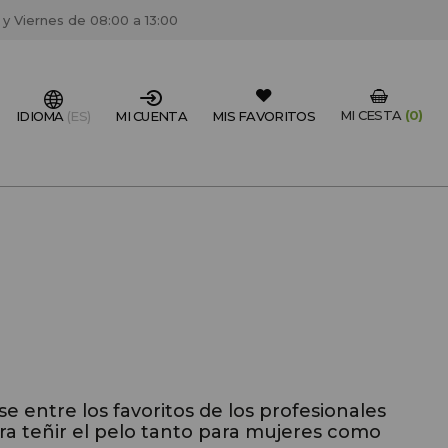
 y Viernes de 08:00 a 13:00
MI CESTA
(0)
IDIOMA
(ES)
MI CUENTA
MIS FAVORITOS
IONAL DEL SECTOR?
FESIONAL
un centro de peluquería/estétca, puedes registrarte
 descuentos y promociones exclusivas.
CREAR CUENTA PROFESIONAL
 entre los favoritos de los profesionales
a teñir el pelo tanto para mujeres como