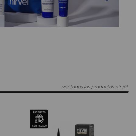
ver todos los productos nirvel
PRODUCTO
PRODU
CON REGALO
CON REG