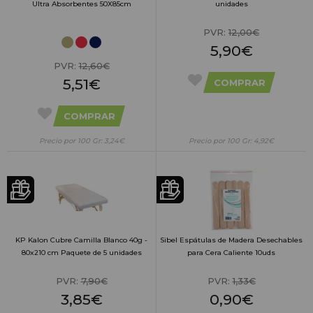
Ultra Absorbentes 50X85cm
unidades
PVR:
12,00€
5,90€
PVR:
12,60€
5,51€
COMPRAR
COMPRAR
Precio por 100 Gr: 3,24€
Precio por 100 Gr: 4,92€
KP Kalon Cubre Camilla Blanco 40g -
Sibel Espátulas de Madera Desechables
80x210 cm Paquete de 5 unidades
para Cera Caliente 10uds
PVR:
7,90€
PVR:
1,33€
3,85€
0,90€