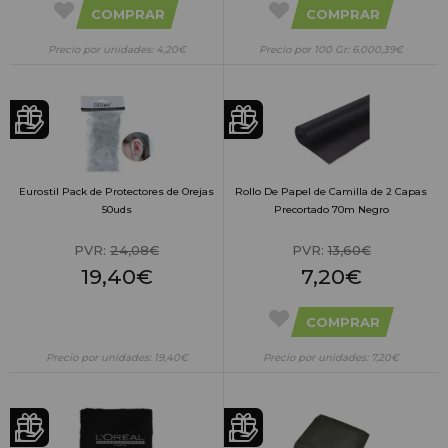
COMPRAR
COMPRAR
Precio por unidades: 4,20€
Precio por 100 Gr: 6.000,39€
Eurostil Pack de Protectores de Orejas
Rollo De Papel de Camilla de 2 Capas
50uds
Precortado 70m Negro
PVR:
24,08€
PVR:
13,60€
19,40€
7,20€
COMPRAR
Precio por unidades: 19,40€
Precio por unidades: 7,20€