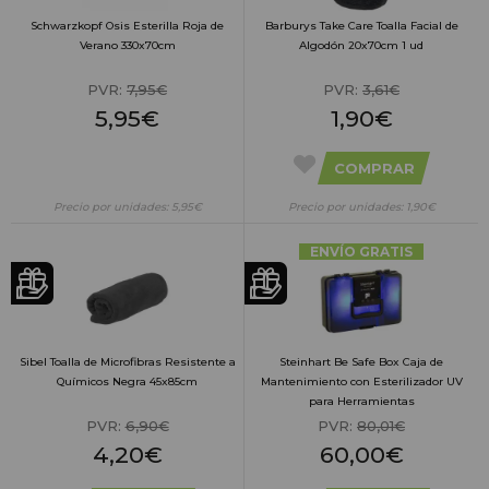
Schwarzkopf Osis Esterilla Roja de
Barburys Take Care Toalla Facial de
Verano 330x70cm
Algodón 20x70cm 1 ud
PVR:
7,95€
PVR:
3,61€
5,95€
1,90€
COMPRAR
Precio por unidades: 5,95€
Precio por unidades: 1,90€
ENVÍO GRATIS
Sibel Toalla de Microfibras Resistente a
Steinhart Be Safe Box Caja de
Químicos Negra 45x85cm
Mantenimiento con Esterilizador UV
para Herramientas
PVR:
6,90€
PVR:
80,01€
4,20€
60,00€