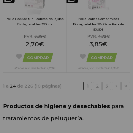
Pollié Pack de Mini Toallitas No Tejidas
Pollié Toallas Comprimidas
Biodegradables 300uds
Biodegradables 20x22cm Pack de
50UDS
PVR:
3,39€
PVR:
4,72€
2,70€
3,85€
COMPRAR
COMPRAR
Precio por unidades: 2,70€
Precio por unidades: 3,85€
1
a
24
de 226 (10 páginas)
1
2
3
Productos de higiene y desechables
 para 
tratamientos de peluquería. 