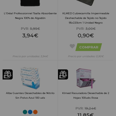
L'Oréal Professionnel Toalla Absorbente
KLMED Cubrecamilla Impermeable
Negra 100% de Algodón
Deshechable de Tejido no Tejido
95x220cm 1 Unidad Negro
PVR:
5,95€
PVR:
3,00€
3,94€
0,90€
COMPRAR
Precio por unidades: 3,94€
Precio por unidades: 0,90€
Alba Guantes Desechables de Nitrilo
Klmed Rasuradora Desechable de 2
Sin Polvo Azul 100 uds
Hojas 100uds Rosa
PVR:
19,24€
11,85€