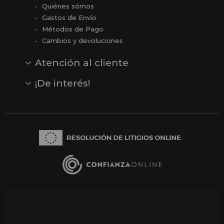
Quiénes sómos
Gastos de Envío
Métodos de Pago
Cambios y devoluciones
Atención al cliente
Contacto
Opiniones
Reseñas en Google
¡De interés!
Ver todas nuestras marcas
Comprar vale regalo
Productos en oferta
Outlet