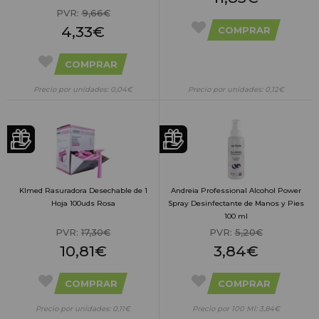
PVR:
9,66€
4,33€
COMPRAR
COMPRAR
Precio por unidades: 0,04€
Precio por unidades: 0,12€
Klmed Rasuradora Desechable de 1
Andreia Professional Alcohol Power
Hoja 100uds Rosa
Spray Desinfectante de Manos y Pies
100 ml
PVR:
17,30€
PVR:
5,20€
10,81€
3,84€
COMPRAR
COMPRAR
Precio por unidades: 0,11€
Precio por 100 Ml: 3,84€