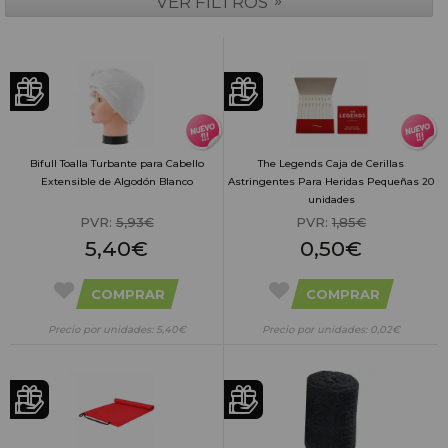
»
VER FILTROS
Bifull Toalla Turbante para Cabello
The Legends Caja de Cerillas
Extensible de Algodón Blanco
Astringentes Para Heridas Pequeñas 20
unidades
PVR:
5,93€
PVR:
1,85€
5,40€
0,50€
COMPRAR
COMPRAR
Precio por unidades: 5,40€
Precio por unidades: 0,02€