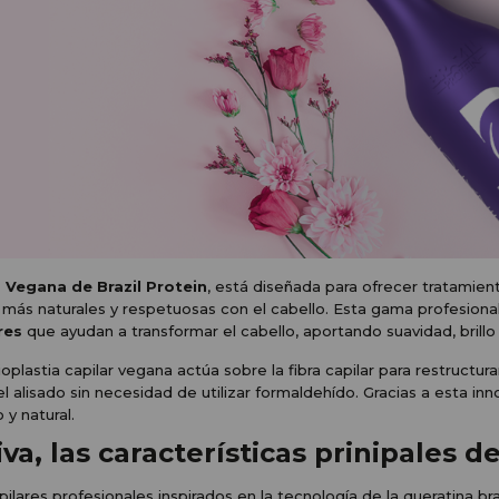
 Vegana de Brazil Protein
, está diseñada para ofrecer tratamien
s más naturales y respetuosas con el cabello. Esta gama profesiona
res
que ayudan a transformar el cabello, aportando suavidad, brillo
plastia capilar vegana actúa sobre la fibra capilar para restructurar
 el alisado sin necesidad de utilizar formaldehído. Gracias a esta in
y natural.
iva, las características prinipales d
ilares profesionales inspirados en la tecnología de la queratina bra