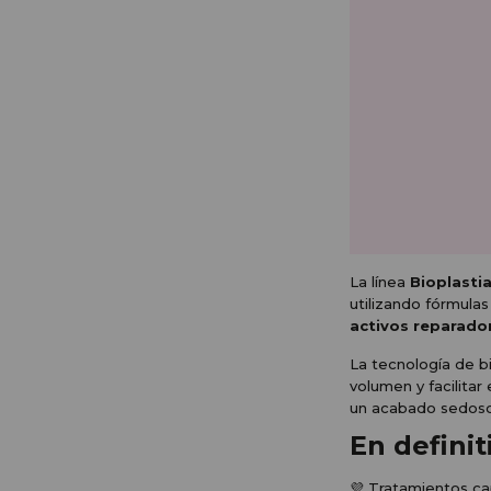
La línea
Bioplastia
utilizando fórmula
activos reparado
La tecnología de bio
volumen y facilitar
un acabado sedoso 
En definit
💜 Tratamientos cap