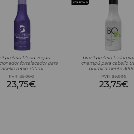
CON REGALO
zil protein blond vegan
brazil protein biolamin
cionador fortalecedor para
champú para cabello tr
cabello rubio 300ml
químicamente 300
PVR:
25,00€
PVR:
25,00€
23,75€
23,75€
Precio por 100 Ml: 7,92€
Precio por 1