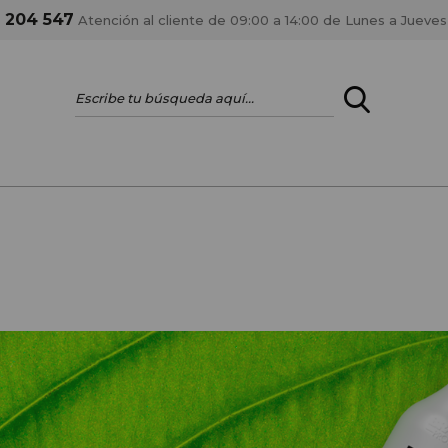
1 204 547
Atención al cliente de 09:00 a 14:00 de Lunes a Jueves
ENTRAR
¿ERES PROFES
Registrar cuenta PRO
estar al día en los
Si eres propietario de 
anteriores.
como tal y disfrutar de