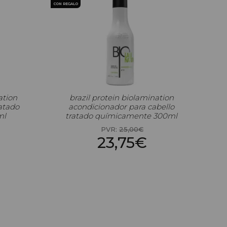
CON REGALO
ation
brazil protein biolamination
atado
acondicionador para cabello
ml
tratado químicamente 300ml
PVR:
25,00€
23,75€
00 Ml: 7,92€
Precio por 100 Ml: 7,92€