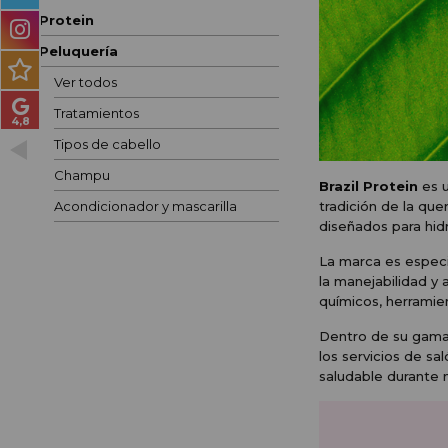
PRODUCTOS PARA
Protein
HOMBRES
Peluquería
MÉTODO CURLY
Ver todos
Tratamientos
PACKS DE REGALO
Tipos de cabello
OUTLET
Champu
Brazil Protein
es u
Acondicionador y mascarilla
tradición de la que
BLOG
diseñados para hidr
La marca es espec
la manejabilidad y 
químicos, herramien
Dentro de su gama 
los servicios de sa
saludable durante 