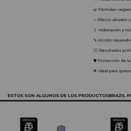
🌿 Fórmulas veganas
✨ Efecto alisador y
💧 Hidratación y nu
🔧 Acción reparador
💇‍♀️ Resultados pro
🛡️ Protección de l
🌟 Ideal para quien
ESTOS SON ALGUNOS DE LOS PRODUCTOSBRAZIL P
PRODUCTO
PRODUCTO