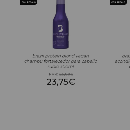
CON REGALO
CON REGALO
brazil protein blond vegan
bra
champú fortalecedor para cabello
acondi
rubio 300ml
PVR:
25,00€
23,75€
Precio por 100 Ml: 7,92€