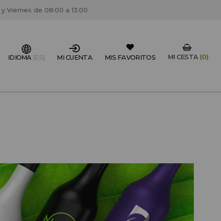
 y Viernes de 08:00 a 13:00
MI CESTA
(0)
IDIOMA
(ES)
MI CUENTA
MIS FAVORITOS
IONAL DEL SECTOR?
FESIONAL
un centro de peluquería/estétca, puedes registrarte
 descuentos y promociones exclusivas.
CREAR CUENTA PROFESIONAL