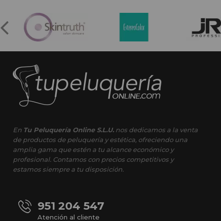
En
Tu Peluquería Online S.L.U.
nos dedicamos a la venta
de productos de peluquería y estética, ofreciendo una
amplia gama que estén a tu alcance económico y
profesional. Contamos con precios competitivos y
estamos siempre a tu disposición.
951 204 547
Atención al cliente