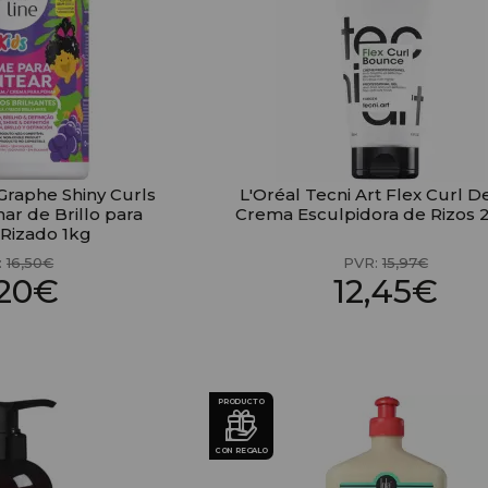
 Graphe Shiny Curls
L'Oréal Tecni Art Flex Curl D
ar de Brillo para
Crema Esculpidora de Rizos
 Rizado 1kg
:
16,50€
PVR:
15,97€
,20€
12,45€
PRODUCTO
CON REGALO