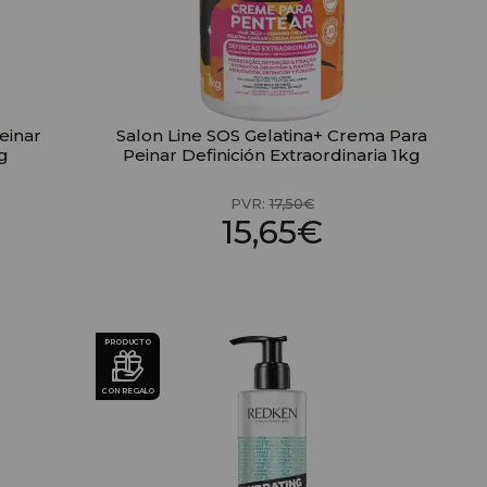
einar
Salon Line SOS Gelatina+ Crema Para
g
Peinar Definición Extraordinaria 1kg
PVR:
17,50€
15,65€
PRODUCTO
CON REGALO