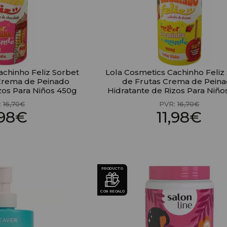
achinho Feliz Sorbet
Lola Cosmetics Cachinho Feliz
Crema de Peinado
de Frutas Crema de Pein
zos Para Niños 450g
Hidratante de Rizos Para Niño
:
16,70€
PVR:
16,70€
,98€
11,98€
PRODUCTO
CON REGALO