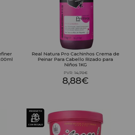
efiner
Real Natura Pro Cachinhos Crema de
 200ml
Peinar Para Cabello Rizado para
Niños 1KG
PVR:
14,70€
8,88€
PRODUCTO
CON REGALO