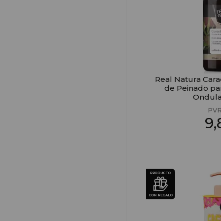
Real Natura Car
de Peinado par
Ondul
PVR
9
PRODUCTO
CON REGALO