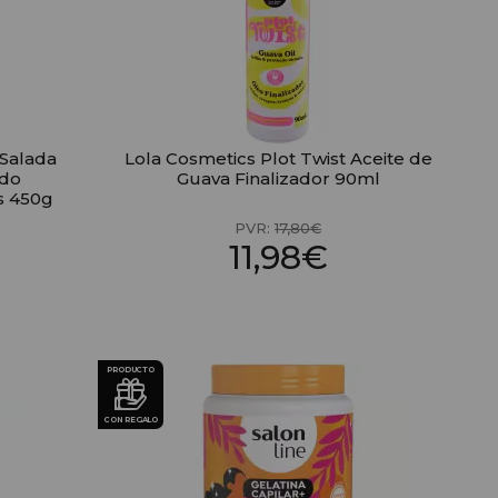
 Salada
Lola Cosmetics Plot Twist Aceite de
ado
Guava Finalizador 90ml
s 450g
PVR:
17,80€
11,98€
PRODUCTO
CON REGALO