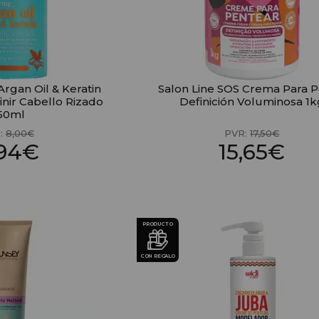
rgan Oil & Keratin
Salon Line SOS Crema Para P
nir Cabello Rizado
Definición Voluminosa 1k
50ml
:
8,00€
PVR:
17,50€
,94€
15,65€
PRODUCTO
CON REGALO