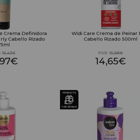
e Crema Definidora
Widi Care Crema de Peinar 
rly Cabello Rizado
Cabello Rizado 500ml
75ml
:
15,43€
PVR:
15,98€
,97€
14,65€
PRODUCTO
CON REGALO