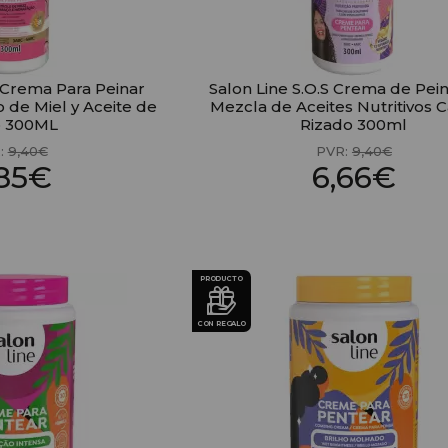
S Crema Para Peinar
Salon Line S.O.S Crema de Pei
o de Miel y Aceite de
Mezcla de Aceites Nutritivos 
 300ML
Rizado 300ml
:
9,40€
PVR:
9,40€
,85€
6,66€
PRODUCTO
CON REGALO