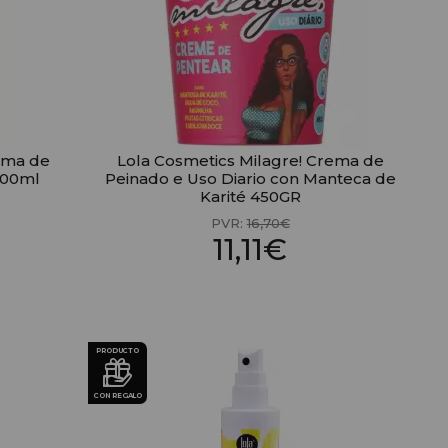
ema de
Lola Cosmetics Milagre! Crema de
500ml
Peinado e Uso Diario con Manteca de
Karité 450GR
PVR:
16,70€
11,11€
PRODUCTO
CON REGALO