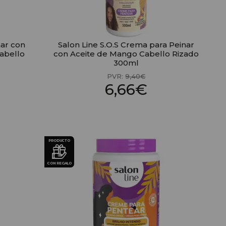
nar con
Salon Line S.O.S Crema para Peinar
Cabello
con Aceite de Mango Cabello Rizado
300ml
PVR:
9,40€
6,66€
PRODUCTO
CON REGALO