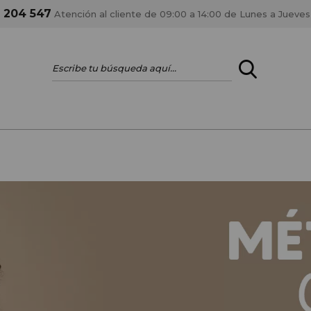
1 204 547
Atención al cliente de 09:00 a 14:00 de Lunes a Jueves
ENTRAR
¿ERES PROFES
Registrar cuenta PRO
estar al día en los
Si eres propietario de 
anteriores.
como tal y disfrutar de