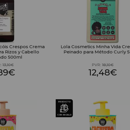
acóis Crespos Crema
Lola Cosmetics Minha Vida Cr
a Rizos y Cabello
Peinado para Método Curly 
ado 500ml
:
13,10€
PVR:
18,10€
,89€
12,48€
PRODUCTO
CON REGALO