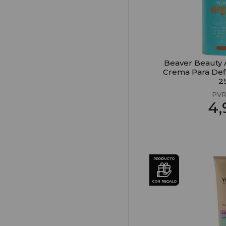
Beaver Beauty A
Crema Para Defi
2
PVR
4
PRODUCTO
CON REGALO