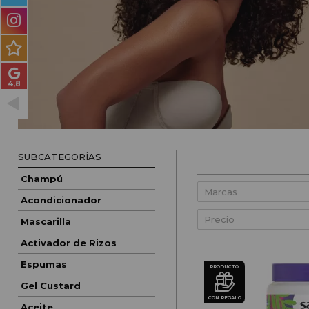
PRODUCTOS PARA
HOMBRES
MÉTODO CURLY
PACKS DE REGALO
OUTLET
BLOG
SUBCATEGORÍAS
Champú
Acondicionador
Precio
Mascarilla
Activador de Rizos
Espumas
PRODUCTO
Gel Custard
CON REGALO
Aceite