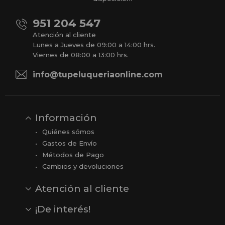
951 204 547
Atención al cliente
Lunes a Jueves de 09:00 a 14:00 hrs.
Viernes de 08:00 a 13:00 hrs.
info@tupeluqueriaonline.com
Información
Quiénes sómos
Gastos de Envío
Métodos de Pago
Cambios y devoluciones
Atención al cliente
Contacto
Opiniones
Reseñas en Google
¡De interés!
Ver todas nuestras marcas
Comprar vale regalo