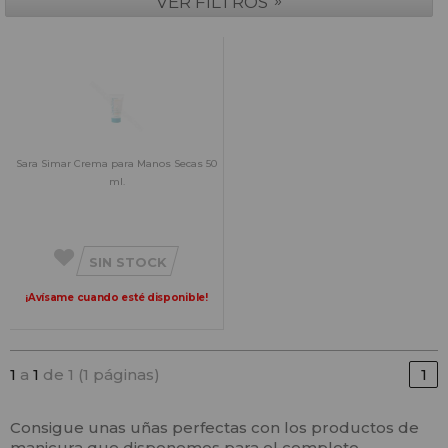
»
VER FILTROS
Sara Simar Crema para Manos Secas 50
ml.
SIN STOCK
¡Avísame cuando esté disponible!
1
a
1
de 1 (1 páginas)
1
Consigue unas uñas perfectas con los productos de
manicura que disponemos para el completo