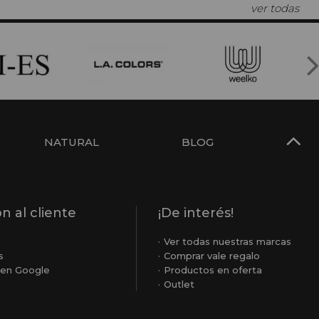
ver todas
NATURAL
BLOG
n al cliente
¡De interés!
o
Ver todas nuestras marcas
s
Comprar vale regalo
en Google
Productos en oferta
Outlet