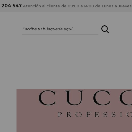
1 204 547
Atención al cliente de 09:00 a 14:00 de Lunes a Jueves
ENTRAR
¿ERES PROFES
Registrar cuenta PRO
estar al día en los
Si eres propietario de 
anteriores.
como tal y disfrutar de