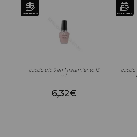
CON REGALO
CON REGALO
cuccio trio 3 en 1 tratamiento 13
cuccio 
ml.
6,32€