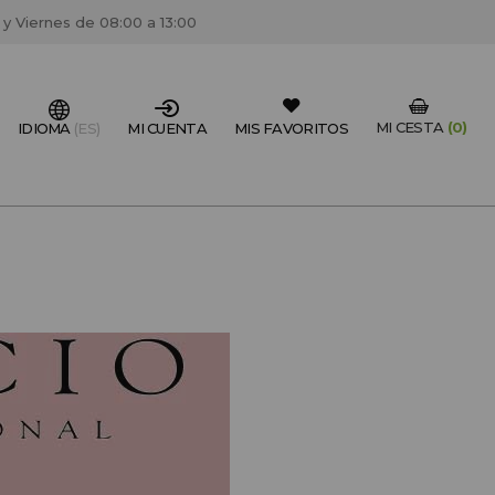
 y Viernes de 08:00 a 13:00
MI CESTA
(0)
IDIOMA
(ES)
MI CUENTA
MIS FAVORITOS
IONAL DEL SECTOR?
FESIONAL
un centro de peluquería/estétca, puedes registrarte
 descuentos y promociones exclusivas.
CREAR CUENTA PROFESIONAL