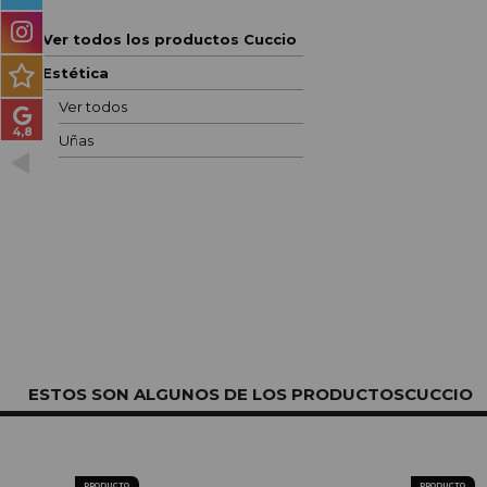
PRODUCTOS PARA
HOMBRES
Ver todos los productos Cuccio
Estética
MÉTODO CURLY
Ver todos
PACKS DE REGALO
Uñas
OUTLET
BLOG
ESTOS SON ALGUNOS DE LOS PRODUCTOSCUCCIO
PRODUCTO
PRODUCTO