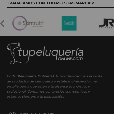
TRABAJAMOS CON TODAS ESTAS
MARCAS:
En
Tu Peluquería Online S.L.U.
nos dedicamos a la venta
de productos de peluquería y estética, ofreciendo una
amplia gama que estén a tu alcance económico y
profesional. Contamos con precios competitivos y
estamos siempre a tu disposición.