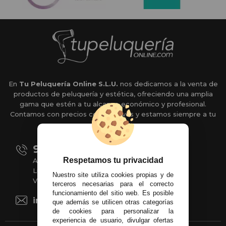
En
Tu Peluquería Online S.L.U.
nos dedicamos a la venta de
productos de peluquería y estética, ofreciendo una amplia
gama que estén a tu alcance económico y profesional.
Contamos con precios competitivos y estamos siempre a tu
disposición.
951 204 547
Respetamos tu privacidad
Atención al cliente
Lunes a Jueves de 09:00 a 14:00 hrs.
Nuestro site utiliza cookies propias y de
Viernes de 08:00 a 13:00 hrs.
terceros necesarias para el correcto
funcionamiento del sitio web. Es posible
info@tupeluqueriaonline.com
que además se utilicen otras categorías
de cookies para personalizar la
experiencia de usuario, divulgar ofertas