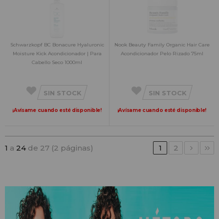
Schwarzkopf BC Bonacure Hyaluronic
Nook Beauty Family Organic Hair Care
Moisture Kick Acondicionador | Para
Acondicionador Pelo Rizado 75ml
Cabello Seco 1000ml
SIN STOCK
SIN STOCK
¡Avísame cuando esté disponible!
¡Avísame cuando esté disponible!
1
a
24
de 27 (2 páginas)
1
2