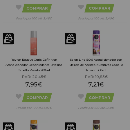
COMPRAR
COMPRAR
Precio por 100 Ml: 3,46€
Precio por 100 Ml: 2,40€
Revlon Equave Curls Definition
Salon Line S.O.S Acondicionador con
Acondicionador Desenredante Bifásico
Mezcla de Aceites Nutritivos Cabello
Cabello Rizado 200ml
Rizado 300ml
PVR:
20,45€
PVR:
10,85€
7,95€
7,21€
COMPRAR
COMPRAR
Precio por 100 Ml: 3,97€
Precio por 100 Ml: 2,40€