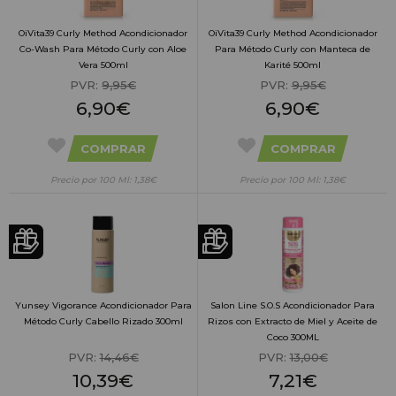
OiVita39 Curly Method Acondicionador
OiVita39 Curly Method Acondicionador
Co-Wash Para Método Curly con Aloe
Para Método Curly con Manteca de
Vera 500ml
Karité 500ml
PVR:
9,95€
PVR:
9,95€
6,90€
6,90€
COMPRAR
COMPRAR
Precio por 100 Ml: 1,38€
Precio por 100 Ml: 1,38€
Yunsey Vigorance Acondicionador Para
Salon Line S.O.S Acondicionador Para
Método Curly Cabello Rizado 300ml
Rizos con Extracto de Miel y Aceite de
Coco 300ML
PVR:
14,46€
PVR:
13,00€
10,39€
7,21€