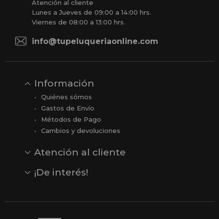
Atención al cliente
Lunes a Jueves de 09:00 a 14:00 hrs.
Viernes de 08:00 a 13:00 hrs.
info@tupeluqueriaonline.com
Información
Quiénes sómos
Gastos de Envío
Métodos de Pago
Cambios y devoluciones
Atención al cliente
Contacto
Opiniones
Reseñas en Google
¡De interés!
Ver todas nuestras marcas
Comprar vale regalo
Productos en oferta
Outlet