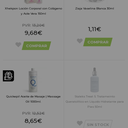
Xhekpon Loción Corporal con Colágeno
Ziaja Vaselina Blanca 30ml
y Aole Vera 150ml
PVR:
13,20€
1,11€
9,68€
COMPRAR
COMPRAR
Quickepil Aceite de Masaje | Massage
Staleks Treat S. Tratameinto
Oil 1000ml.
Queratolítico en Líquido Hidratante para
Pies 50ml
PVR:
12,52€
8,65€
SIN STOCK