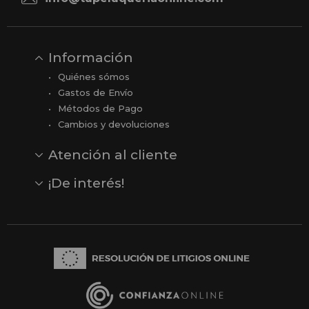
Información
Quiénes sómos
Gastos de Envío
Métodos de Pago
Cambios y devoluciones
Atención al cliente
Contacto
Opiniones
Reseñas en Google
¡De interés!
Ver todas nuestras marcas
Comprar vale regalo
Productos en oferta
Outlet