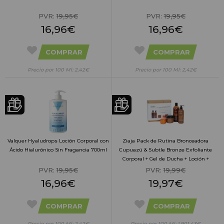
PVR:
19,95€
PVR:
19,95€
16,96€
16,96€
COMPRAR
COMPRAR
Precio por 100 Ml: 2,42€
Precio por 100 Ml: 2,42€
Valquer Hyaludrops Loción Corporal con
Ziaja Pack de Rutina Bronceadora
Ácido Hialurónico Sin Fragancia 700ml
Cupuazú & Subtle Bronze Exfoliante
Corporal + Gel de Ducha + Loción +
Crema Facial
PVR:
19,95€
PVR:
19,99€
16,96€
19,97€
COMPRAR
COMPRAR
Precio por 100 Ml: 2,42€
Precio por 100 Ml: 1.901,43€