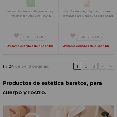
Neozen Gel Natural Regenerador y
weDo Moisturising Day Cream crema
Protector con Aloe Vera - 500ML
Hidratante Para Manos y Cabello 100ml
SIN STOCK
SIN STOCK
¡Avísame cuando esté disponible!
¡Avísame cuando esté disponible!
1
a
24
de 54 (3 páginas)
1
2
3
Productos de estética baratos, para 
cuerpo y rostro.