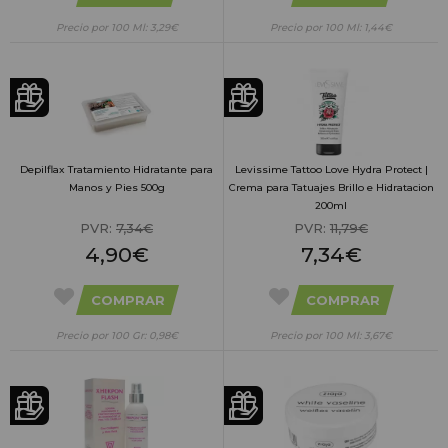
Precio por 100 Ml: 3,29€
Precio por 100 Ml: 1,44€
Depilflax Tratamiento Hidratante para
Levissime Tattoo Love Hydra Protect |
Manos y Pies 500g
Crema para Tatuajes Brillo e Hidratacion
200ml
PVR:
7,34€
PVR:
11,79€
4,90€
7,34€
COMPRAR
COMPRAR
Precio por 100 Gr: 0,98€
Precio por 100 Ml: 3,67€