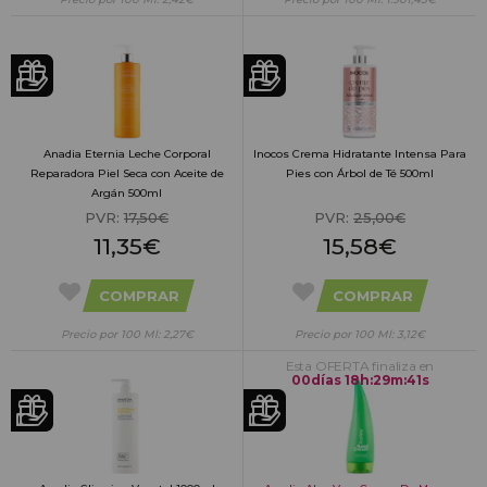
Anadia Eternia Leche Corporal
Inocos Crema Hidratante Intensa Para
Reparadora Piel Seca con Aceite de
Pies con Árbol de Té 500ml
Argán 500ml
PVR:
17,50€
PVR:
25,00€
11,35€
15,58€
COMPRAR
COMPRAR
Precio por 100 Ml: 2,27€
Precio por 100 Ml: 3,12€
Esta OFERTA finaliza en
00
días
18
h
:
29
m
:
40
s