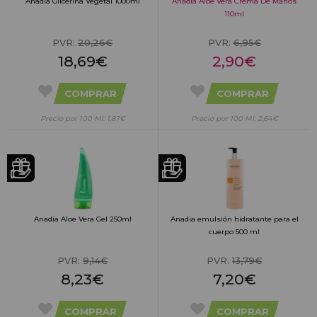
Anadia Glicerina Vegetal 1000ml
Anadia Aloe Vera Crema De Manos
110ml
PVR:
20,26€
PVR:
6,95€
18,69€
2,90€
COMPRAR
COMPRAR
Precio por 100 Ml: 1,87€
Precio por 100 Ml: 2,64€
Anadia Aloe Vera Gel 250ml
Anadia emulsión hidratante para el
cuerpo 500 ml
PVR:
9,14€
PVR:
13,79€
8,23€
7,20€
COMPRAR
COMPRAR