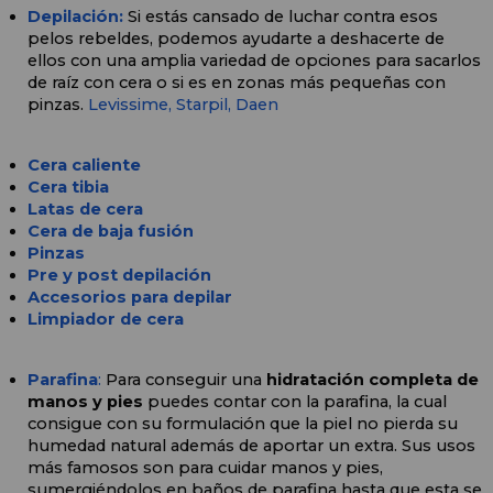
Depilación:
Si estás cansado de luchar contra esos 
pelos rebeldes, podemos ayudarte a deshacerte de 
ellos con una amplia variedad de opciones para sacarlos 
de raíz con cera o si es en zonas más pequeñas con 
pinzas. 
Levissime, 
Starpil,
Daen
Cera caliente
Cera tibia
Latas de cera
Cera de baja fusión
Pinzas
Pre y post depilación
Accesorios para depilar
Limpiador de cera
Parafina
:
 Para conseguir una 
hidratación completa de 
manos y pies
 puedes contar con la parafina, la cual 
consigue con su formulación que la piel no pierda su 
humedad natural además de aportar un extra. Sus usos 
más famosos son para cuidar manos y pies, 
sumergiéndolos en baños de parafina hasta que esta se 