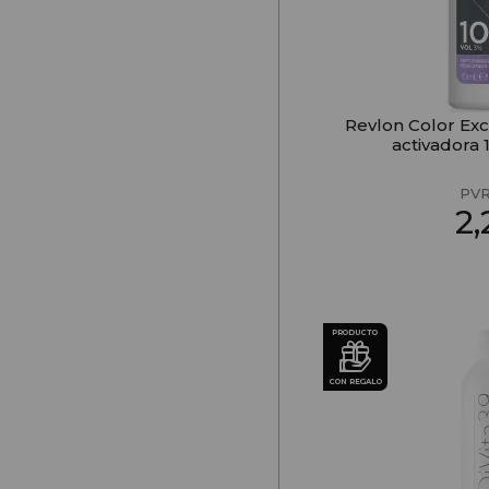
Revlon Color Exc
activadora 
PV
2
PRODUCTO
CON REGALO