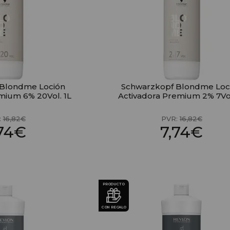
 Blondme Loción
Schwarzkopf Blondme Loc
mium 6% 20Vol. 1L
Activadora Premium 2% 7Vol
:
16,82€
PVR:
16,82€
,74€
7,74€
PRODUCTO
CON REGALO