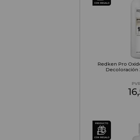
CON REGALO
Redken Pro Oxide
Decoloración 
PV
16
PRODUCTO
CON REGALO