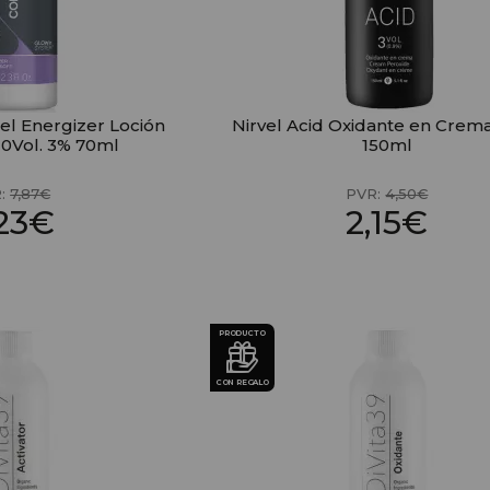
el Energizer Loción
Nirvel Acid Oxidante en Crema
10Vol. 3% 70ml
150ml
R:
7,87€
PVR:
4,50€
,23€
2,15€
PRODUCTO
CON REGALO