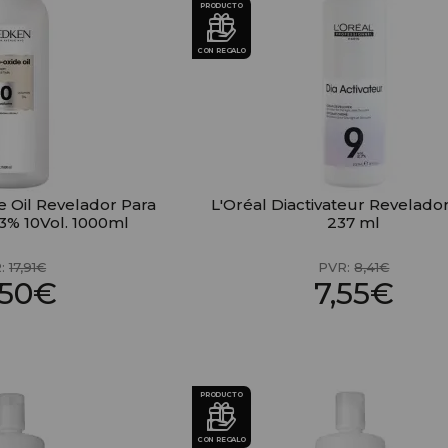
PRODUCTO
CON REGALO
 Oil Revelador Para
L'Oréal Diactivateur Revelador
3% 10Vol. 1000ml
237 ml
R:
17,91€
PVR:
8,41€
,50€
7,55€
PRODUCTO
CON REGALO