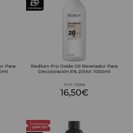
CON REGALO
or Para
Redken Pro Oxide Oil Revelador Para
00ml
Decoloración 6% 20Vol. 1000ml
PVR:
17,91€
16,50€
CONSÍGUELO
¡¡GRATIS!!