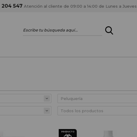
1 204 547
Atención al cliente de 09:00 a 14:00 de Lunes a Jueves
ENTRAR
¿ERES PROFES
Registrar cuenta PRO
estar al día en los
Si eres propietario de 
anteriores.
como tal y disfrutar de
PRODUCTO