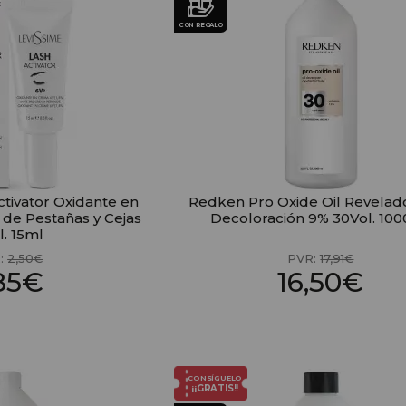
CON REGALO
ctivator Oxidante en
Redken Pro Oxide Oil Revelad
 de Pestañas y Cejas
Decoloración 9% 30Vol. 10
l. 15ml
:
2,50€
PVR:
17,91€
,85€
16,50€
CONSÍGUELO
¡¡GRATIS!!