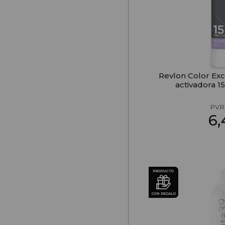
Revlon Color Exc
activadora 1
PVR
6
PRODUCTO
CON REGALO