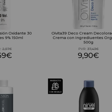
sión Oxidante 30
Oivita39 Deco Cream Decolora
es 9% 150ml
Crema con Ingrediuentes Org
500g
:
2,57€
PVR:
37,43€
,69€
9,90€
PRODUCTO
CON REGALO