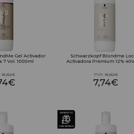
ndMe Gel Activador
Schwarzkopf Blondme Loc
 7 Vol. 1000ml
Activadora Premium 12% 40Vo
:
16,82€
PVR:
16,82€
,74€
7,74€
PRODUCTO
CON REGALO