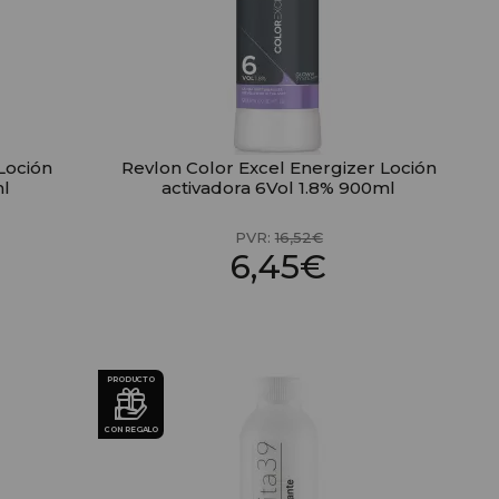
Loción
Revlon Color Excel Energizer Loción
ml
activadora 6Vol 1.8% 900ml
PVR:
16,52€
6,45€
PRODUCTO
CON REGALO