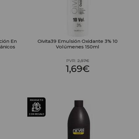
ción En
Oivita39 Emulsión Oxidante 3% 10
ánicos
Volúmenes 150ml
PVR:
2,57€
1,69€
PRODUCTO
CON REGALO