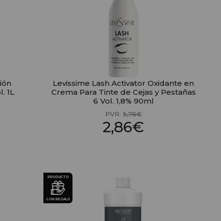
ión
Levissime Lash Activator Oxidante en
. 1L
Crema Para Tinte de Cejas y Pestañas
6 Vol. 1,8% 90ml
PVR:
5,76€
2,86€
PRODUCTO
CON REGALO