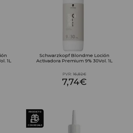
ión
Schwarzkopf Blondme Loción
l. 1L
Activadora Premium 9% 30Vol. 1L
PVR:
16,82€
7,74€
PRODUCTO
CON REGALO