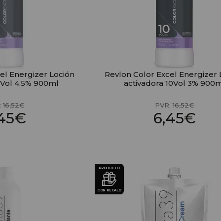
el Energizer Loción
Revlon Color Excel Energizer 
5Vol 4.5% 900ml
activadora 10Vol 3% 900
:
16,52€
PVR:
16,52€
,45€
6,45€
PRODUCTO
CON REGALO