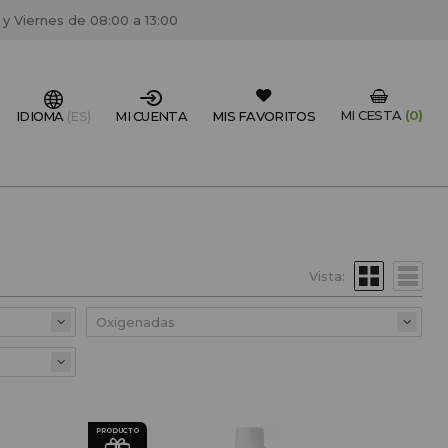
 y Viernes de 08:00 a 13:00
MI CESTA
(0)
IDIOMA
(ES)
MI CUENTA
MIS FAVORITOS
IONAL DEL SECTOR?
FESIONAL
Vista:
un centro de peluquería/estétca, puedes registrarte
 descuentos y promociones exclusivas.
CREAR CUENTA PROFESIONAL
PRODUCTO