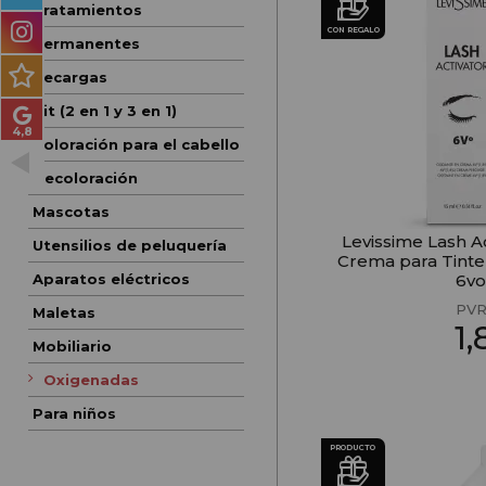
Tratamientos
PRODUCTOS PARA
CON REGALO
HOMBRES
Permanentes
Recargas
MÉTODO CURLY
Kit (2 en 1 y 3 en 1)
PACKS DE REGALO
Coloración para el cabello
Decoloración
OUTLET
Mascotas
BLOG
Levissime Lash A
Utensilios de peluquería
Crema para Tinte
Aparatos eléctricos
6vo
PVR
Maletas
1
Mobiliario
Oxigenadas
Para niños
PRODUCTO