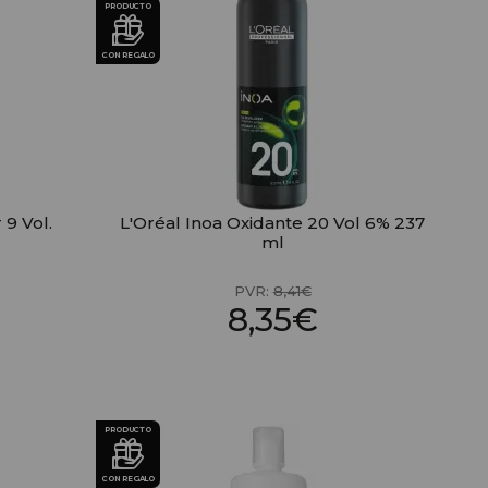
PRODUCTO
CON REGALO
 9 Vol.
L'Oréal Inoa Oxidante 20 Vol 6% 237
ml
PVR:
8,41€
8,35€
PRODUCTO
CON REGALO