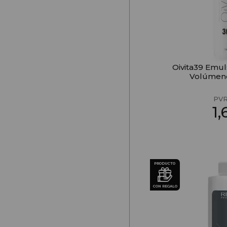
Oivita39 Emul
Volúmen
PVR
1
PRODUCTO
CON REGALO