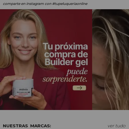
comparte en instagram
con #tupeluqueriaonline
MARCAS:
ver tudo