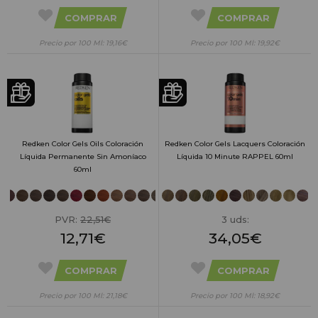
COMPRAR
COMPRAR
Precio por 100 Ml: 19,16€
Precio por 100 Ml: 19,92€
Redken Color Gels Oils Coloración
Redken Color Gels Lacquers Coloración
Líquida Permanente Sin Amoníaco
Líquida 10 Minute RAPPEL 60ml
60ml
PVR:
22,51€
3 uds:
12,71€
34,05€
COMPRAR
COMPRAR
Precio por 100 Ml: 21,18€
Precio por 100 Ml: 18,92€