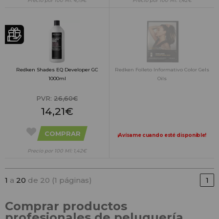
Precio por 100 Ml: 4,19€
Precio por 100 Ml: 1,42€
Redken Shades EQ Developer GC
Redken Folleto Informativo Color Gels
1000ml
Oils
PVR:
26,60€
14,21€
COMPRAR
¡Avísame cuando esté disponible!
Precio por 100 Ml: 1,42€
1
a
20
de 20 (1 páginas)
1
Comprar productos
profesionales de peluquería