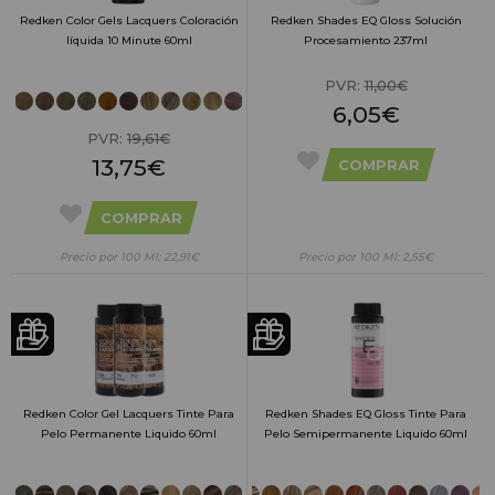
Redken Color Gels Lacquers Coloración
Redken Shades EQ Gloss Solución
líquida 10 Minute 60ml
Procesamiento 237ml
PVR:
11,00€
6,05€
PVR:
19,61€
13,75€
COMPRAR
COMPRAR
Precio por 100 Ml: 22,91€
Precio por 100 Ml: 2,55€
Redken Color Gel Lacquers Tinte Para
Redken Shades EQ Gloss Tinte Para
Pelo Permanente Liquido 60ml
Pelo Semipermanente Liquido 60ml