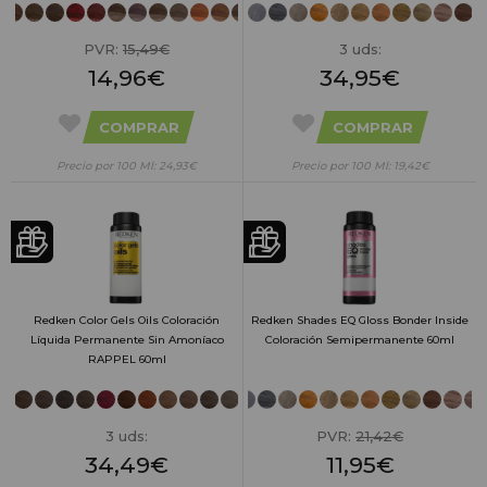
PVR:
15,49€
3 uds:
14,96€
34,95€
COMPRAR
COMPRAR
Precio por 100 Ml: 24,93€
Precio por 100 Ml: 19,42€
Redken Color Gels Oils Coloración
Redken Shades EQ Gloss Bonder Inside
Líquida Permanente Sin Amoníaco
Coloración Semipermanente 60ml
RAPPEL 60ml
3 uds:
PVR:
21,42€
34,49€
11,95€