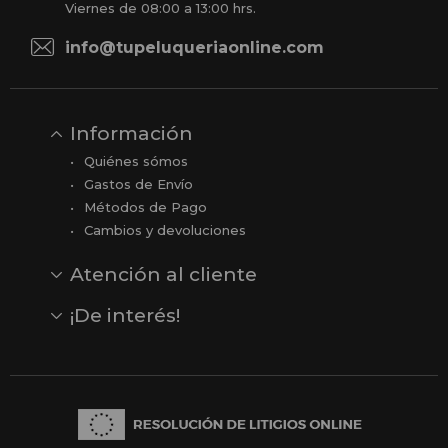
Viernes de 08:00 a 13:00 hrs.
info@tupeluqueriaonline.com
Información
Quiénes sómos
Gastos de Envío
Métodos de Pago
Cambios y devoluciones
Atención al cliente
Contacto
Opiniones
Reseñas en Google
¡De interés!
Ver todas nuestras marcas
Comprar vale regalo
Productos en oferta
Outlet