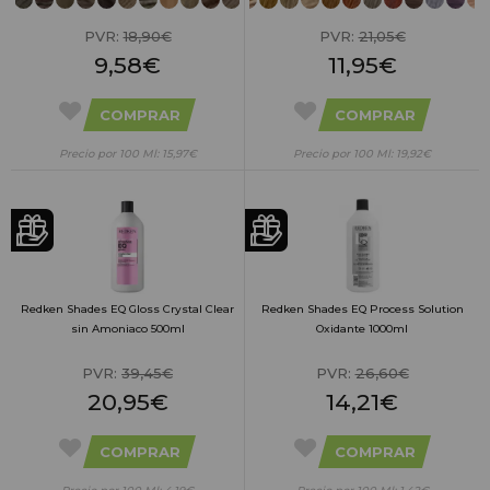
PVR:
18,90€
PVR:
21,05€
9,58€
11,95€
COMPRAR
COMPRAR
Precio por 100 Ml: 15,97€
Precio por 100 Ml: 19,92€
Redken Shades EQ Gloss Crystal Clear
Redken Shades EQ Process Solution
sin Amoniaco 500ml
Oxidante 1000ml
PVR:
39,45€
PVR:
26,60€
20,95€
14,21€
COMPRAR
COMPRAR