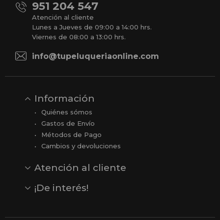
951 204 547
Atención al cliente
Lunes a Jueves de 09:00 a 14:00 hrs.
Viernes de 08:00 a 13:00 hrs.
info@tupeluqueriaonline.com
Información
Quiénes sómos
Gastos de Envío
Métodos de Pago
Cambios y devoluciones
Atención al cliente
Contacto
Opiniones
Reseñas en Google
¡De interés!
Ver todas nuestras marcas
Comprar vale regalo
Productos en oferta
Outlet