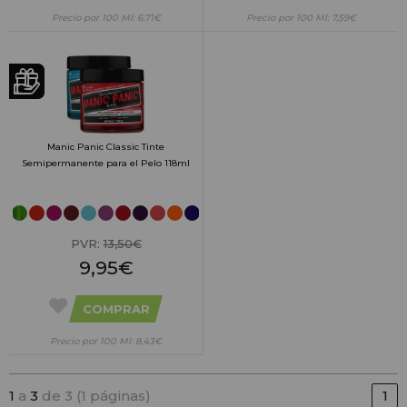
Precio por 100 Ml: 6,71€
Precio por 100 Ml: 7,59€
Manic Panic Classic Tinte
Semipermanente para el Pelo 118ml
PVR:
13,50€
9,95€
COMPRAR
Precio por 100 Ml: 8,43€
1
a
3
de 3 (1 páginas)
1