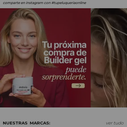
comparte en instagram
con #tupeluqueriaonline
MARCAS:
ver tudo