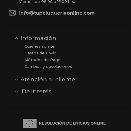
Viernes de 08:00 a 13:00 hrs.
info@tupeluqueriaonline.com
Información
Quiénes sómos
Gastos de Envío
Métodos de Pago
Cambios y devoluciones
Atención al cliente
Contacto
Opiniones
Reseñas en Google
¡De interés!
Ver todas nuestras marcas
Comprar vale regalo
Productos en oferta
Outlet