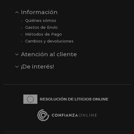
Información
Quiénes sómos
Gastos de Envío
Métodos de Pago
Cambios y devoluciones
Atención al cliente
Contacto
Opiniones
Reseñas en Google
¡De interés!
Ver todas nuestras marcas
Comprar vale regalo
Productos en oferta
Outlet