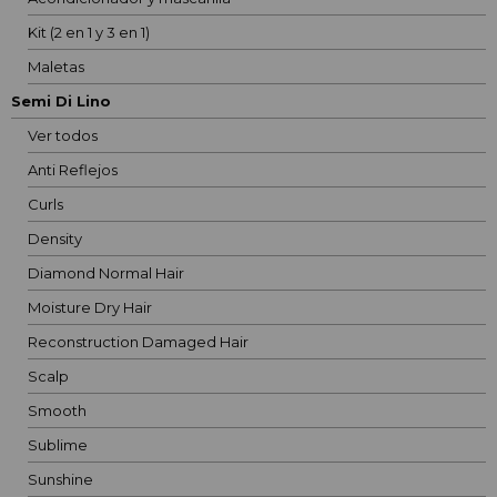
Kit (2 en 1 y 3 en 1)
Maletas
Semi Di Lino
Ver todos
Anti Reflejos
Curls
Density
Diamond Normal Hair
Moisture Dry Hair
Reconstruction Damaged Hair
Scalp
Smooth
Sublime
Sunshine