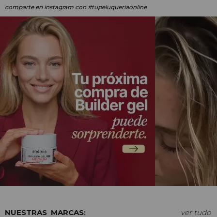
comparte en instagram
con #tupeluqueriaonline
MARCAS:
ver tudo