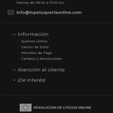
Viernes de 08:00 a 13:00 hrs.
info@tupeluqueriaonline.com
Información
Quiénes sómos
Gastos de Envío
Métodos de Pago
Cambios y devoluciones
Atención al cliente
Contacto
Opiniones
Reseñas en Google
¡De interés!
Ver todas nuestras marcas
Comprar vale regalo
Productos en oferta
Outlet