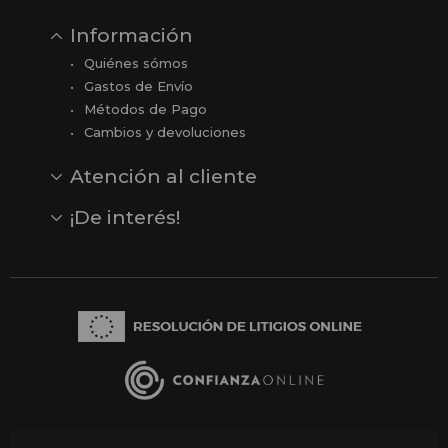
Información
Quiénes sómos
Gastos de Envío
Métodos de Pago
Cambios y devoluciones
Atención al cliente
Contacto
Opiniones
Reseñas en Google
¡De interés!
Ver todas nuestras marcas
Comprar vale regalo
Productos en oferta
Outlet