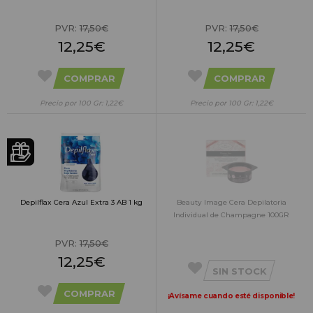
PVR:
17,50€
PVR:
17,50€
12,25€
12,25€
COMPRAR
COMPRAR
Precio por 100 Gr: 1,22€
Precio por 100 Gr: 1,22€
Depilflax Cera Azul Extra 3 AB 1 kg
Beauty Image Cera Depilatoria
Individual de Champagne 100GR
PVR:
17,50€
12,25€
SIN STOCK
COMPRAR
¡Avísame cuando esté disponible!