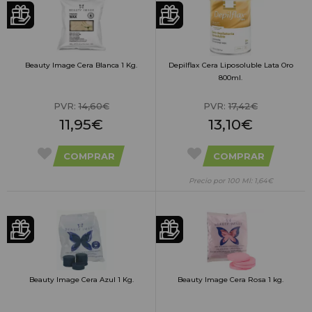
Beauty Image Cera Blanca 1 Kg.
Depilflax Cera Liposoluble Lata Oro
800ml.
PVR:
14,60€
PVR:
17,42€
11,95€
13,10€
COMPRAR
COMPRAR
Precio por 100 Ml: 1,64€
Beauty Image Cera Azul 1 Kg.
Beauty Image Cera Rosa 1 kg.