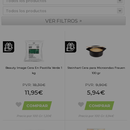
»
VER FILTROS
Beauty Image Cera En Pastilla Verde 1
Steinhart Cera para Microondas Frauen
kg
100 gr
PVR:
18,30€
PVR:
9,90€
11,95€
5,94€
COMPRAR
COMPRAR
Precio por 100 Gr: 1,20€
Precio por 100 Gr: 5,94€