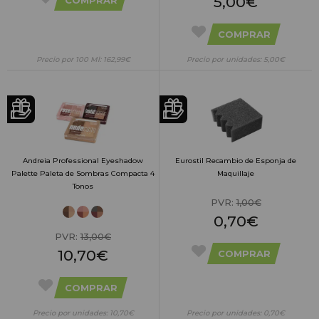
5,00€
COMPRAR
Precio por 100 Ml: 162,99€
Precio por unidades: 5,00€
Andreia Professional Eyeshadow
Eurostil Recambio de Esponja de
Palette Paleta de Sombras Compacta 4
Maquillaje
Tonos
PVR:
1,00€
0,70€
PVR:
13,00€
10,70€
COMPRAR
COMPRAR
Precio por unidades: 10,70€
Precio por unidades: 0,70€