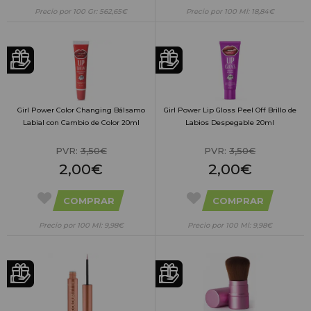
Precio por 100 Gr: 562,65€
Precio por 100 Ml: 18,84€
Girl Power Color Changing Bálsamo
Girl Power Lip Gloss Peel Off Brillo de
Labial con Cambio de Color 20ml
Labios Despegable 20ml
PVR:
3,50€
PVR:
3,50€
2,00€
2,00€
COMPRAR
COMPRAR
Precio por 100 Ml: 9,98€
Precio por 100 Ml: 9,98€