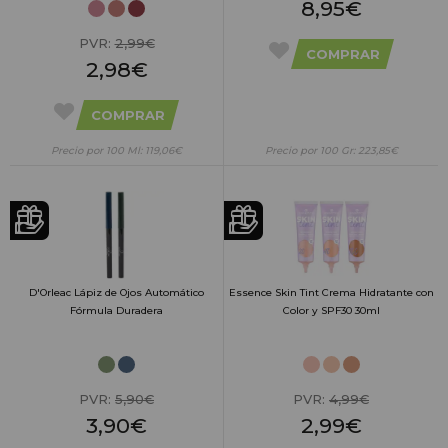
8,95€
PVR:
2,99€
COMPRAR
2,98€
COMPRAR
Precio por 100 Ml: 119,06€
Precio por 100 Gr: 223,85€
D'Orleac Lápiz de Ojos Automático
Essence Skin Tint Crema Hidratante con
Fórmula Duradera
Color y SPF30 30ml
PVR:
5,90€
PVR:
4,99€
3,90€
2,99€