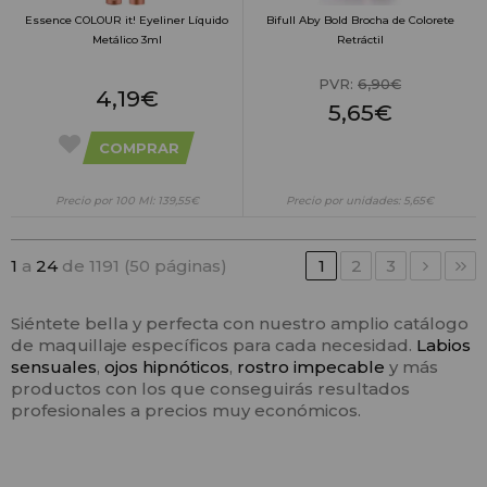
Essence COLOUR it! Eyeliner Líquido
Bifull Aby Bold Brocha de Colorete
Metálico 3ml
Retráctil
PVR:
6,90€
4,19€
5,65€
COMPRAR
Precio por 100 Ml: 139,55€
Precio por unidades: 5,65€
1
a
24
de 1191 (50 páginas)
1
2
3
Siéntete bella y perfecta con nuestro amplio catálogo
de maquillaje específicos para cada necesidad.
Labios
sensuales
,
ojos hipnóticos
,
rostro impecable
y más
productos con los que conseguirás resultados
profesionales a precios muy económicos.