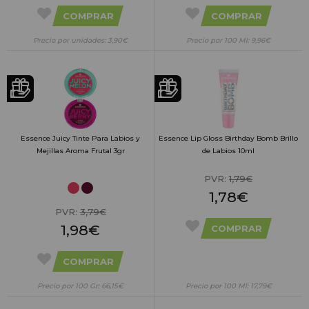
COMPRAR
COMPRAR
Precio por unidades: 3,90€
Precio por 100 Ml: 9,96€
Essence Juicy Tinte Para Labios y
Essence Lip Gloss Birthday Bomb Brillo
Mejillas Aroma Frutal 3gr
de Labios 10ml
PVR:
1,79€
1,78€
PVR:
3,79€
1,98€
COMPRAR
COMPRAR
Precio por 100 Gr: 66,15€
Precio por 100 Ml: 17,79€