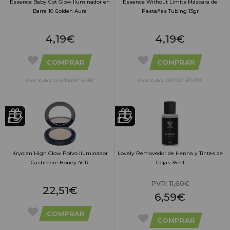
Essence Baby Got Glow Iluminador en
Essence Without Limits Máscara de
Barra 10 Golden Aura
Pestañas Tubing 13gr
4,19€
4,19€
COMPRAR
COMPRAR
Precio por unidades: 4,19€
Precio por 100 Gr: 32,20€
Kryolan High Glow Polvo Iluminador
Lovely Removedor de Henna y Tintes de
Cashmere Honey 4GR
Cejas 35ml
PVR:
11,60€
22,51€
6,59€
COMPRAR
COMPRAR