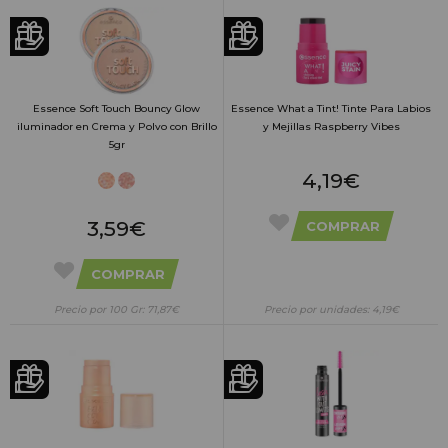
Essence Soft Touch Bouncy Glow
Essence What a Tint! Tinte Para Labios
iluminador en Crema y Polvo con Brillo
y Mejillas Raspberry Vibes
5gr
4,19€
3,59€
COMPRAR
COMPRAR
Precio por 100 Gr: 71,87€
Precio por unidades: 4,19€