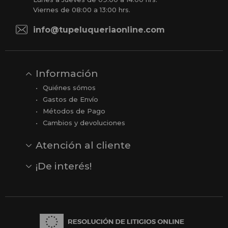
Viernes de 08:00 a 13:00 hrs.
info@tupeluqueriaonline.com
Información
Quiénes sómos
Gastos de Envío
Métodos de Pago
Cambios y devoluciones
Atención al cliente
Contacto
Opiniones
Reseñas en Google
¡De interés!
Ver todas nuestras marcas
Comprar vale regalo
Productos en oferta
Outlet