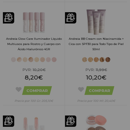
Andreia Glow Care Iluminador Líquido
Andreia BB Cream con Niacinamida +
Multiusos para Rostro y Cuerpo con
Cica con SPF30 para Todo Tipo de Piel
Ácido Hialurónico 4GR
50ml
PVR:
10,20€
PVR:
11,99€
8,20€
10,20€
COMPRAR
COMPRAR
Precio por 100 Gr: 205,10€
Precio por 100 Ml: 20,40€