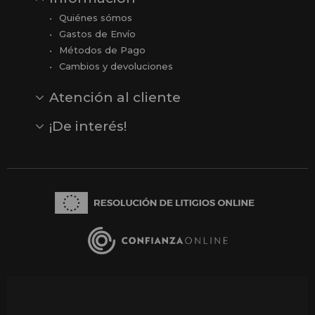
Quiénes sómos
Gastos de Envío
Métodos de Pago
Cambios y devoluciones
Atención al cliente
Contacto
Opiniones
Reseñas en Google
¡De interés!
Ver todas nuestras marcas
Comprar vale regalo
Productos en oferta
Outlet