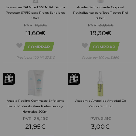
Levissime CALM be.ESSENTIAL Sérum
Anadia Gel Exfoliante Corporal
Protector SPF50 para Pieles Sensibles
Revitalizante para Todo Tipo de Piel
50ml
500ml
PVR:
17,30€
PVR:
28,60€
11,60€
19,30€
COMPRAR
COMPRAR
Precio por 100 Ml: 23,21€
Precio por 100 Ml: 3,86€
Anadia Peeling Gommage Exfoliante
Academie Ampollas Antiedad De
Facial Profundo Para Pieles Secas y
Retinol 2ml 1ud
Normales 200ml
PVR:
29,45€
PVR:
5,51€
21,95€
3,00€