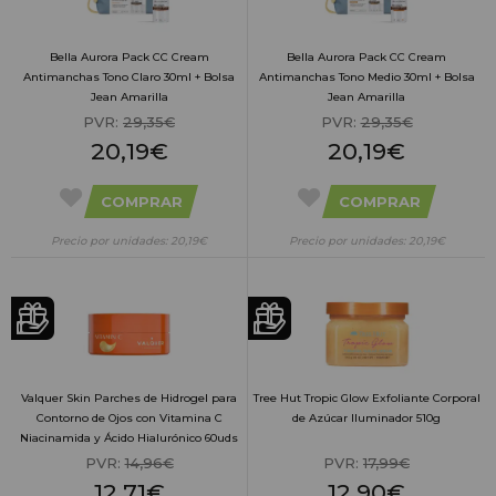
Bella Aurora Pack CC Cream
Bella Aurora Pack CC Cream
Antimanchas Tono Claro 30ml + Bolsa
Antimanchas Tono Medio 30ml + Bolsa
Jean Amarilla
Jean Amarilla
PVR:
29,35€
PVR:
29,35€
20,19€
20,19€
COMPRAR
COMPRAR
Precio por unidades: 20,19€
Precio por unidades: 20,19€
Valquer Skin Parches de Hidrogel para
Tree Hut Tropic Glow Exfoliante Corporal
Contorno de Ojos con Vitamina C
de Azúcar Iluminador 510g
Niacinamida y Ácido Hialurónico 60uds
PVR:
14,96€
PVR:
17,99€
12,71€
12,90€