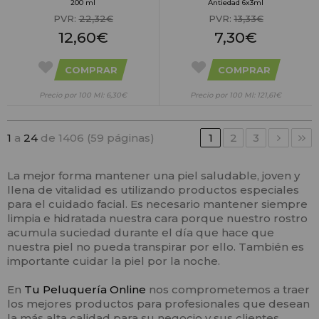
200 ml
Antiedad 6x3ml
PVR:
22,32€
PVR:
13,33€
12,60€
7,30€
COMPRAR
COMPRAR
Precio por 100 Ml: 6,30€
Precio por 100 Ml: 121,61€
1
a
24
de 1406 (59 páginas)
1
2
3
La mejor forma mantener una piel saludable, joven y
llena de vitalidad es utilizando productos especiales
para el cuidado facial. Es necesario mantener siempre
limpia e hidratada nuestra cara porque nuestro rostro
acumula suciedad durante el día que hace que
nuestra piel no pueda transpirar por ello. También es
importante cuidar la piel por la noche.
En
Tu Peluquería Online
nos comprometemos a traer
los mejores productos para profesionales que desean
la más alta calidad para su negocio y sus clientes.