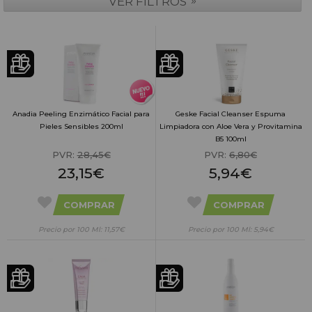
»
VER FILTROS
Anadia Peeling Enzimático Facial para
Geske Facial Cleanser Espuma
Pieles Sensibles 200ml
Limpiadora con Aloe Vera y Provitamina
B5 100ml
PVR:
28,45€
PVR:
6,80€
23,15€
5,94€
COMPRAR
COMPRAR
Precio por 100 Ml: 11,57€
Precio por 100 Ml: 5,94€