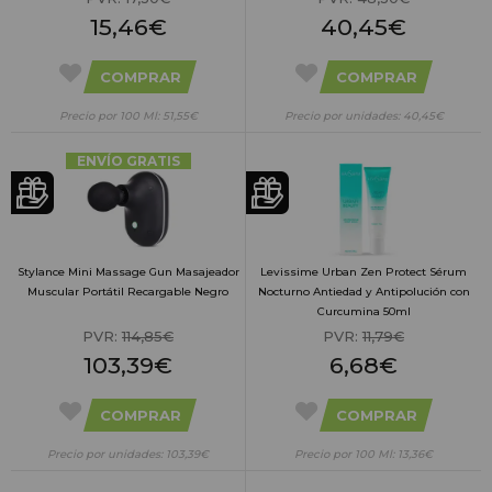
15,46€
40,45€
COMPRAR
COMPRAR
Precio por 100 Ml: 51,55€
Precio por unidades: 40,45€
ENVÍO GRATIS
Stylance Mini Massage Gun Masajeador
Levissime Urban Zen Protect Sérum
Muscular Portátil Recargable Negro
Nocturno Antiedad y Antipolución con
Curcumina 50ml
PVR:
114,85€
PVR:
11,79€
103,39€
6,68€
COMPRAR
COMPRAR
Precio por unidades: 103,39€
Precio por 100 Ml: 13,36€