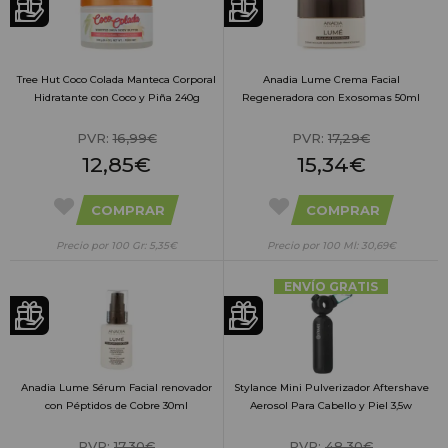
Tree Hut Coco Colada Manteca Corporal
Anadia Lume Crema Facial
Hidratante con Coco y Piña 240g
Regeneradora con Exosomas 50ml
PVR:
16,99€
PVR:
17,29€
12,85€
15,34€
COMPRAR
COMPRAR
Precio por 100 Gr: 5,35€
Precio por 100 Ml: 30,69€
ENVÍO GRATIS
Anadia Lume Sérum Facial renovador
Stylance Mini Pulverizador Aftershave
con Péptidos de Cobre 30ml
Aerosol Para Cabello y Piel 3,5w
PVR:
17,30€
PVR:
48,30€