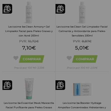
Levissime be.Clean Armony+ Gel
Levissime be.Clean Gel Limpiador Facial
Limpiador Facial para Pieles Grasas y
Calmante y Antioxidante para Pieles
con Acné 200ml
Sensibles 200ml
PVR:
10,72€
PVR:
8,87€
7,10€
5,01€
COMPRAR
COMPRAR
Precio por 100 Ml: 3,55€
Precio por 100 Ml: 2,50€
Levissime be.Essential Mask Mascarilla
Levissime be.Booster Hydrage
Facial Purificante para Pieles Grasas
Ampollas Concentradas Hidratantes y