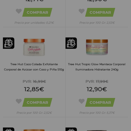
COMPRAR
COMPRAR
Precio por unidades: 0,21€
Precio por 100 Gr: 2,53€
Tree Hut Coco Colada Exfoliante
Tree Hut Tropic Glow Manteca Corporal
Corporal de Azúcar con Coco y Piña 510g
Iluminadora Hidratante 240g
PVR:
16,99€
PVR:
17,99€
12,85€
12,90€
COMPRAR
COMPRAR
Precio por 100 Gr: 2,52€
Precio por 100 Gr: 5,37€