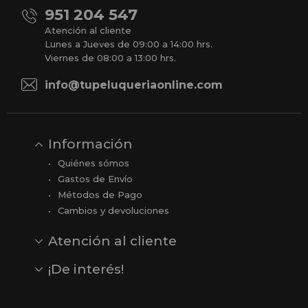
951 204 547
Atención al cliente
Lunes a Jueves de 09:00 a 14:00 hrs.
Viernes de 08:00 a 13:00 hrs.
info@tupeluqueriaonline.com
Información
Quiénes sómos
Gastos de Envío
Métodos de Pago
Cambios y devoluciones
Atención al cliente
Contacto
Opiniones
Reseñas en Google
¡De interés!
Ver todas nuestras marcas
Comprar vale regalo
Productos en oferta
Outlet