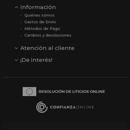
Información
Quiénes sómos
Gastos de Envío
Métodos de Pago
Cambios y devoluciones
Atención al cliente
Contacto
Opiniones
Reseñas en Google
¡De interés!
Ver todas nuestras marcas
Comprar vale regalo
Productos en oferta
Outlet