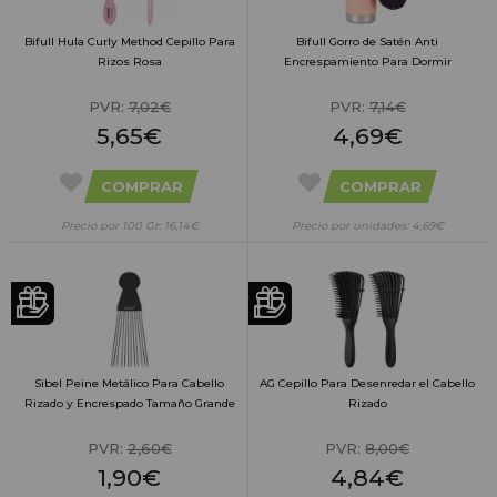
Bifull Hula Curly Method Cepillo Para
Bifull Gorro de Satén Anti
Rizos Rosa
Encrespamiento Para Dormir
PVR:
7,02€
PVR:
7,14€
5,65€
4,69€
COMPRAR
COMPRAR
Precio por 100 Gr: 16,14€
Precio por unidades: 4,69€
Sibel Peine Metálico Para Cabello
AG Cepillo Para Desenredar el Cabello
Rizado y Encrespado Tamaño Grande
Rizado
PVR:
2,60€
PVR:
8,00€
1,90€
4,84€