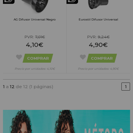
AG Difusor Universal Negro
Eurostil Difusor Universal
PVR:
7,01€
PVR:
9,24€
4,10€
4,90€
COMPRAR
COMPRAR
Precio por unidades: 4,10€
Precio por unidades: 4,90€
1
a
12
de 12 (1 páginas)
1