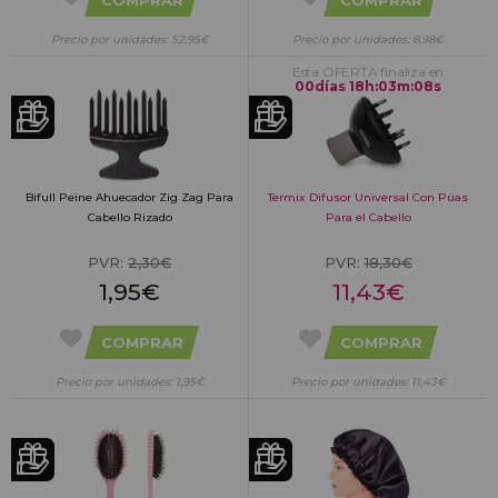
Precio por unidades: 52,95€
Precio por unidades: 8,98€
Esta OFERTA finaliza en
00
días
18
h
:
03
m
:
07
s
Bifull Peine Ahuecador Zig Zag Para
Termix Difusor Universal Con Púas
Cabello Rizado
Para el Cabello
PVR:
2,30€
PVR:
18,30€
1,95€
11,43€
COMPRAR
COMPRAR
Precio por unidades: 1,95€
Precio por unidades: 11,43€