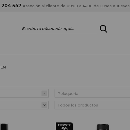
1 204 547
Atención al cliente de 09:00 a 14:00 de Lunes a Jueves
ENTRAR
¿ERES PROFES
MEN
Registrar cuenta PRO
estar al día en los
Si eres propietario de 
anteriores.
como tal y disfrutar de
PRODUCTO