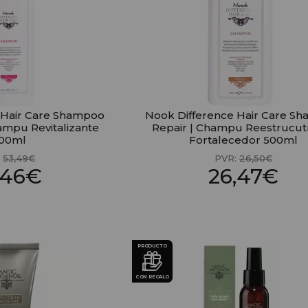
 Hair Care Shampoo
Nook Difference Hair Care S
ampu Revitalizante
Repair | Champu Reestrucut
000ml
Fortalecedor 500ml
:
53,49€
PVR:
26,50€
,46€
26,47€
PRODUCTO
CON REGALO