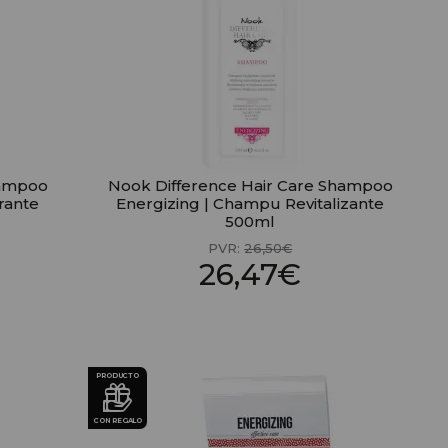
hampoo
Nook Difference Hair Care Shampoo
rante
Energizing | Champu Revitalizante
500ml
PVR:
26,50€
26,47€
PRODUCTO
CON REGALO