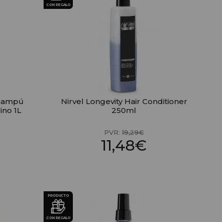
CON REGALO
Champú
Nirvel Longevity Hair Conditioner
ino 1L
250ml
PVR:
19,29€
11,48€
PRODUCTO
CON REGALO