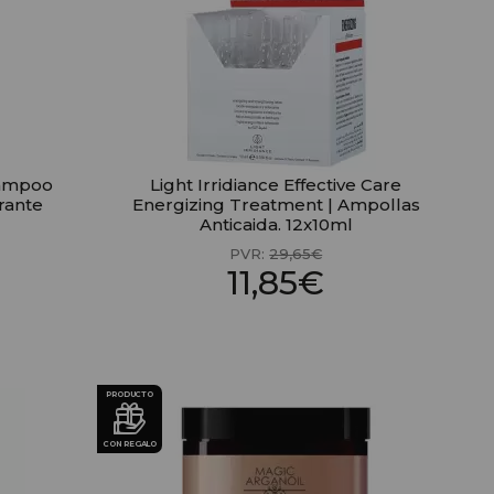
hampoo
Light Irridiance Effective Care
rante
Energizing Treatment | Ampollas
Anticaida. 12x10ml
PVR:
29,65€
11,85€
PRODUCTO
CON REGALO