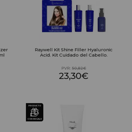
izer
Raywell Kit Shine Filler Hyaluronic
ml
Acid. Kit Cuidado del Cabello.
PVR:
50,82€
23,30€
PRODUCTO
CON REGALO