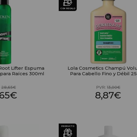
CON REGALO
Root Lifter Espuma
Lola Cosmetics Champú Vo
 para Raíces 300ml
Para Cabello Fino y Débil 2
:
28,65€
PVR:
13,00€
,65€
8,87€
PRODUCTO