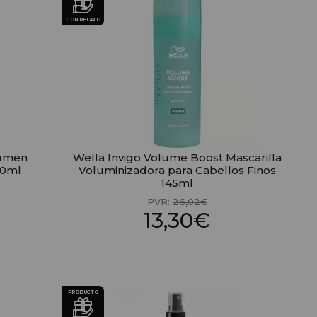
CON REGALO
lumen
Wella Invigo Volume Boost Mascarilla
50ml
Voluminizadora para Cabellos Finos
145ml
PVR:
26,02€
13,30€
PRODUCTO