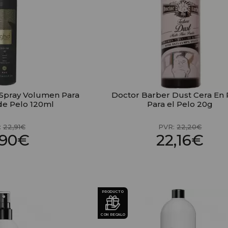
Spray Volumen Para
Doctor Barber Dust Cera En 
de Pelo 120ml
Para el Pelo 20g
:
22,91€
PVR:
22,20€
,90€
22,16€
PRODUCTO
CON REGALO