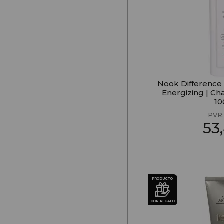
Nook Difference
Energizing | Ch
1
PVR
53
PRODUCTO
CON REGALO