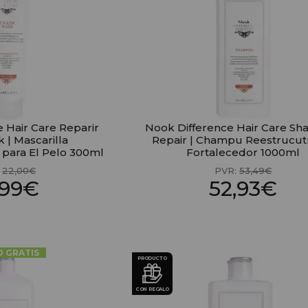
 Hair Care Reparir
Nook Difference Hair Care S
k | Mascarilla
Repair | Champu Reestrucut
 para El Pelo 300ml
Fortalecedor 1000ml
:
22,00€
PVR:
53,49€
,99€
52,93€
O GRATIS
PRODUCTO
CON REGALO