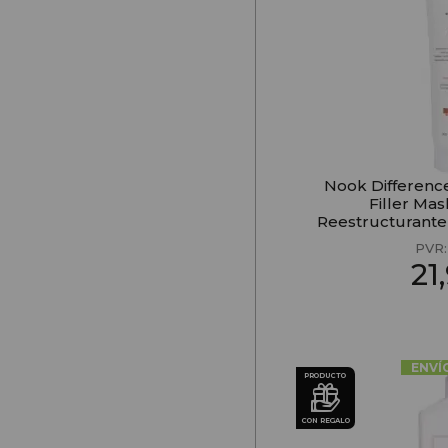
Nook Difference
Filler Mas
Reestructurante
PVR
21
ENVÍ
PRODUCTO
CON REGALO