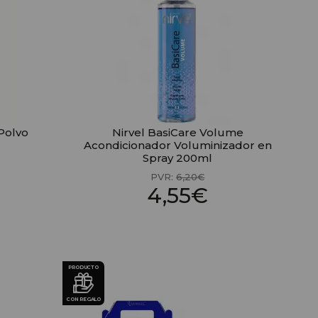
Polvo
Nirvel BasiCare Volume
Acondicionador Voluminizador en
Spray 200ml
PVR:
6,20€
4,55€
PRODUCTO
CON REGALO