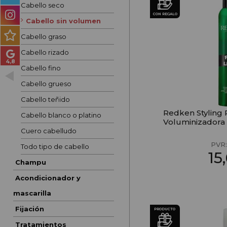
Cabello seco
PRODUCTOS PARA
CON REGALO
HOMBRES
Cabello sin volumen
Cabello graso
MÉTODO CURLY
Cabello rizado
PACKS DE REGALO
Cabello fino
Cabello grueso
OUTLET
Cabello teñido
BLOG
Redken Styling 
Cabello blanco o platino
Voluminizadora
Cuero cabelludo
PVR
Todo tipo de cabello
15
Champu
Acondicionador y
mascarilla
Fijación
PRODUCTO
Tratamientos