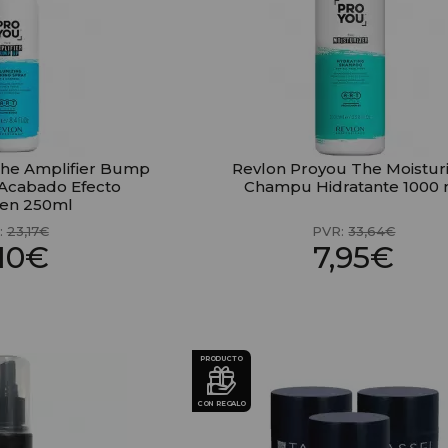
The Amplifier Bump
Revlon Proyou The Moistur
 Acabado Efecto
Champu Hidratante 1000 
en 250ml
:
23,17€
PVR:
33,64€
,10€
7,95€
PRODUCTO
CON REGALO