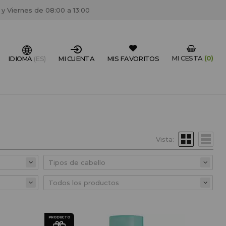
 y Viernes de 08:00 a 13:00
MI CESTA
(0)
IDIOMA
(ES)
MI CUENTA
MIS FAVORITOS
IONAL DEL SECTOR?
FESIONAL
Vista:
un centro de peluquería/estétca, puedes registrarte
 descuentos y promociones exclusivas.
CREAR CUENTA PROFESIONAL
PRODUCTO