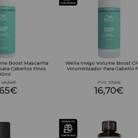
CON REGALO
ume Boost Mascarilla
Wella Invigo Volume Boost 
para Cabellos Finos
Voluminizador Para Cabello F
00ml
:
46,59€
PVR:
37,15€
,65€
16,70€
PRODUCTO
CON REGALO