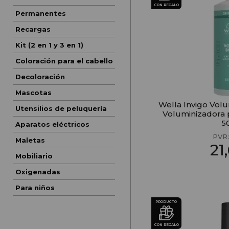
CON REGALO
Permanentes
Recargas
Kit (2 en 1 y 3 en 1)
Coloración para el cabello
Decoloración
Mascotas
Wella Invigo Vol
Utensilios de peluquería
Voluminizadora 
5
Aparatos eléctricos
PVR
Maletas
21
Mobiliario
Oxigenadas
Para niños
PRODUCTO
CON REGALO