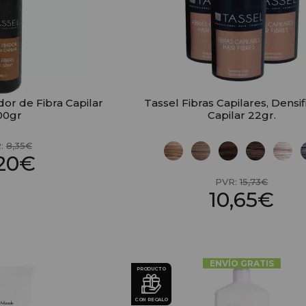
dor de Fibra Capilar
Tassel Fibras Capilares, Densi
00gr
Capilar 22gr.
:
8,35€
,20€
PVR:
15,73€
10,65€
ENVÍO GRATIS
PRODUCTO
CON REGALO