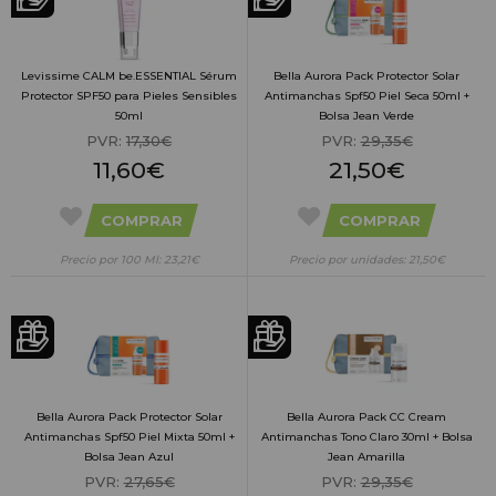
Levissime CALM be.ESSENTIAL Sérum
Bella Aurora Pack Protector Solar
Protector SPF50 para Pieles Sensibles
Antimanchas Spf50 Piel Seca 50ml +
50ml
Bolsa Jean Verde
PVR:
17,30€
PVR:
29,35€
11,60€
21,50€
COMPRAR
COMPRAR
Precio por 100 Ml: 23,21€
Precio por unidades: 21,50€
Bella Aurora Pack Protector Solar
Bella Aurora Pack CC Cream
Antimanchas Spf50 Piel Mixta 50ml +
Antimanchas Tono Claro 30ml + Bolsa
Bolsa Jean Azul
Jean Amarilla
PVR:
27,65€
PVR:
29,35€