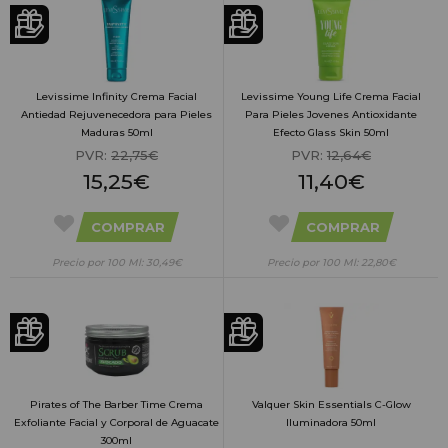
Levissime Infinity Crema Facial
Levissime Young Life Crema Facial
Antiedad Rejuvenecedora para Pieles
Para Pieles Jovenes Antioxidante
Maduras 50ml
Efecto Glass Skin 50ml
PVR:
22,75€
PVR:
12,64€
15,25€
11,40€
COMPRAR
COMPRAR
Precio por 100 Ml: 30,49€
Precio por 100 Ml: 22,80€
Pirates of The Barber Time Crema
Valquer Skin Essentials C-Glow
Exfoliante Facial y Corporal de Aguacate
Iluminadora 50ml
300ml