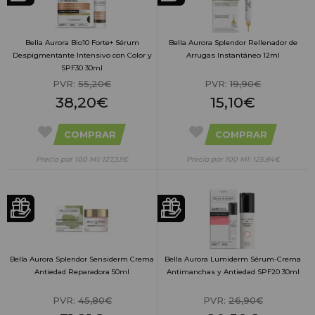
Bella Aurora Bio10 Forte+ Sérum
Bella Aurora Splendor Rellenador de
Despigmentante Intensivo con Color y
Arrugas Instantáneo 12ml
SPF30 30ml
PVR:
55,20€
PVR:
19,90€
38,20€
15,10€
COMPRAR
COMPRAR
Precio por 100 Ml: 127,33€
Precio por 100 Ml: 125,84€
Bella Aurora Splendor Sensiderm Crema
Bella Aurora Lumiderm Sérum-Crema
Antiedad Reparadora 50ml
Antimanchas y Antiedad SPF20 30ml
PVR:
45,80€
PVR:
26,90€