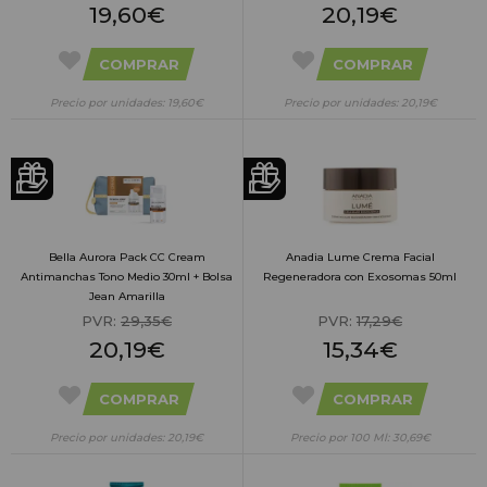
19,60€
20,19€
COMPRAR
COMPRAR
Precio por unidades: 19,60€
Precio por unidades: 20,19€
Bella Aurora Pack CC Cream
Anadia Lume Crema Facial
Antimanchas Tono Medio 30ml + Bolsa
Regeneradora con Exosomas 50ml
Jean Amarilla
PVR:
29,35€
PVR:
17,29€
20,19€
15,34€
COMPRAR
COMPRAR
Precio por unidades: 20,19€
Precio por 100 Ml: 30,69€