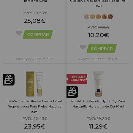
Hidratante 50ml
Cica con SPF30 para Todo Tipo de Piel
50ml
PVR:
29,50€
25,08€
PVR:
11,99€
10,20€
COMPRAR
COMPRAR
Precio por 100 Ml: 50,17€
Precio por 100 Ml: 20,40€
CONSÍGUELO
¡¡GRATIS!!
LeviSsime Exo Revive Crema Facial
REGALO Geske 24H Hydrating Mask
Regeneradora Para Pieles Maduras
Mascarilla Hidratante de Día 50 ml
50ml
PVR:
42,43€
PVR:
19,20€
23,95€
11,29€