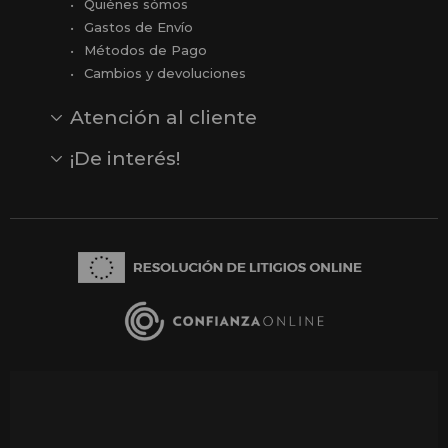
Quiénes sómos
Gastos de Envío
Métodos de Pago
Cambios y devoluciones
Atención al cliente
Contacto
Opiniones
Reseñas en Google
¡De interés!
Ver todas nuestras marcas
Comprar vale regalo
Productos en oferta
Outlet