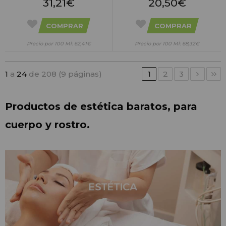
31,21€
20,50€
COMPRAR
COMPRAR
Precio por 100 Ml: 62,41€
Precio por 100 Ml: 68,32€
1
a
24
de 208 (9 páginas)
1
2
3
Productos de estética baratos, para 
cuerpo y rostro.