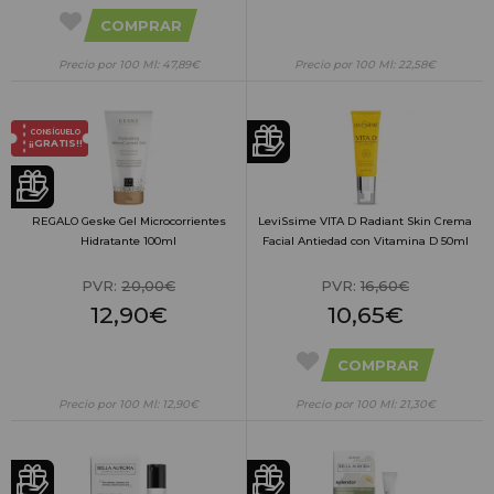
COMPRAR
Precio por 100 Ml: 47,89€
Precio por 100 Ml: 22,58€
CONSÍGUELO
¡¡GRATIS!!
REGALO Geske Gel Microcorrientes
LeviSsime VITA D Radiant Skin Crema
Hidratante 100ml
Facial Antiedad con Vitamina D 50ml
PVR:
20,00€
PVR:
16,60€
12,90€
10,65€
COMPRAR
Precio por 100 Ml: 12,90€
Precio por 100 Ml: 21,30€