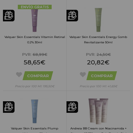
ENVÍO GRATIS
Valquer Skin Essentials Vitamin Retinal
Valquer Skin Essentials Energy Gomb
0.2% 30ml
Revitalizante 50ml
PVR:
68,99€
PVR:
24,50€
58,65€
20,82€
COMPRAR
COMPRAR
Precio por 100 Ml: 195,50€
Precio por 100 Ml: 41,65€
Valquer Skin Essentials Plump
Andreia BB Cream con Niacinamida +