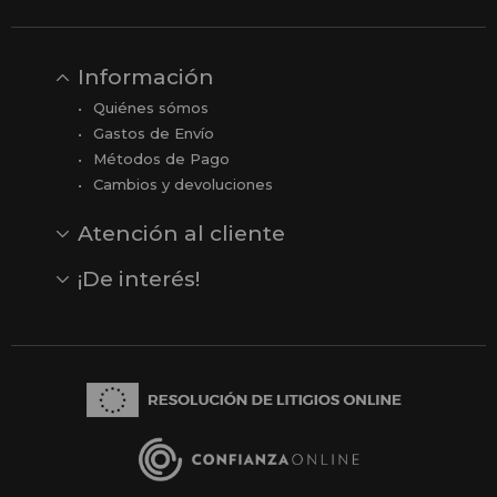
Información
Quiénes sómos
Gastos de Envío
Métodos de Pago
Cambios y devoluciones
Atención al cliente
Contacto
Opiniones
Reseñas en Google
¡De interés!
Ver todas nuestras marcas
Comprar vale regalo
Productos en oferta
Outlet