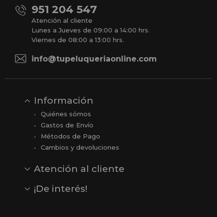
951 204 547
Atención al cliente
Lunes a Jueves de 09:00 a 14:00 hrs.
Viernes de 08:00 a 13:00 hrs.
info@tupeluqueriaonline.com
Información
Quiénes sómos
Gastos de Envío
Métodos de Pago
Cambios y devoluciones
Atención al cliente
Contacto
Opiniones
Reseñas en Google
¡De interés!
Ver todas nuestras marcas
Comprar vale regalo
Productos en oferta
Outlet