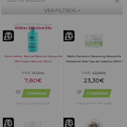
»
VER FILTROS
Esta OFERTA finaliza en
05
días
09
h
:
24
m
:
34
s
Somnis&Hair Natural Balance Mascarilla
Wella Elements Renewing Mascarilla
99% Origen Natural 250ml
Hidratante Todo Tipo de Cabellos 500ml
PVR:
13,00€
PVR:
48,88€
7,80€
23,30€
COMPRAR
COMPRAR
Precio por 100 Ml: 3,12€
Precio por 100 Ml: 4,66€