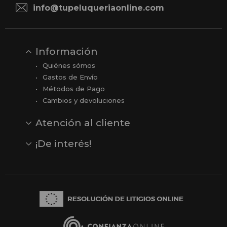
info@tupeluqueriaonline.com
Información
Quiénes sómos
Gastos de Envío
Métodos de Pago
Cambios y devoluciones
Atención al cliente
Contacto
Opiniones
Reseñas en Google
¡De interés!
Ver todas nuestras marcas
Comprar vale regalo
Productos en oferta
Outlet