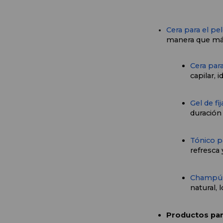
Cera para el pe
manera que más
Cera par
capilar, 
Gel de fi
duración
Tónico p
refresca 
Champú 
natural, 
Productos para