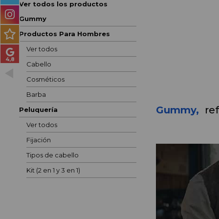
Ver todos los productos
PRODUCTOS PARA
HOMBRES
Gummy
Productos Para Hombres
MÉTODO CURLY
Ver todos
PACKS DE REGALO
Cabello
Cosméticos
OUTLET
Barba
BLOG
Gummy, 
re
Peluquería
Ver todos
Fijación
Tipos de cabello
Kit (2 en 1 y 3 en 1)