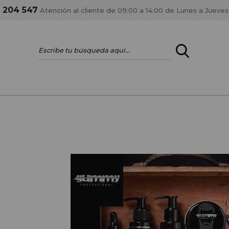
1 204 547
Atención al cliente de 09:00 a 14:00 de Lunes a Jueves
ENTRAR
¿ERES PROFES
Registrar cuenta PRO
estar al día en los
Si eres propietario de 
anteriores.
como tal y disfrutar de