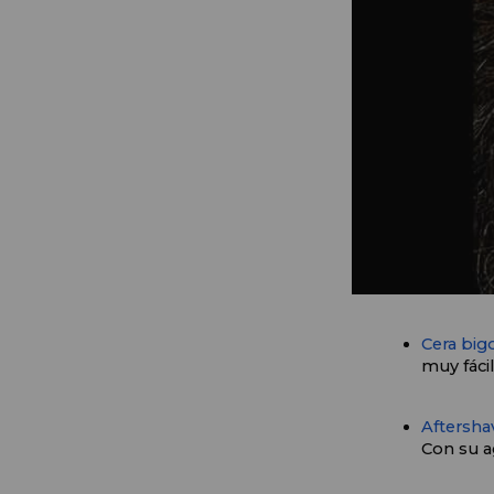
Cera big
muy fácil
Aftersha
Con su a