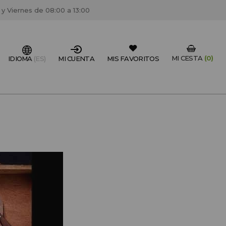
 y Viernes de 08:00 a 13:00
MI CESTA
(0)
IDIOMA
(ES)
MI CUENTA
MIS FAVORITOS
IONAL DEL SECTOR?
FESIONAL
un centro de peluquería/estétca, puedes registrarte
 descuentos y promociones exclusivas.
CREAR CUENTA PROFESIONAL