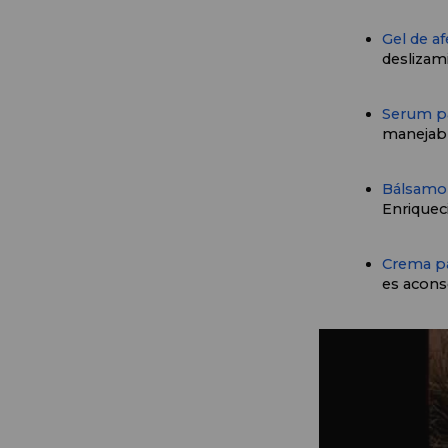
Gel de af
deslizami
Serum pa
manejabl
Bálsamo 
Enriquec
Crema pa
es aconse