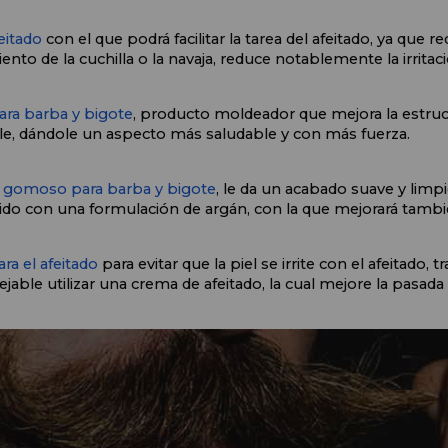
eitado
 con el que podrá facilitar la tarea del afeitado, ya que re
ento de la cuchilla o la navaja, reduce notablemente la irritació
ra barba y bigote
, producto moldeador que mejora la estruct
e, dándole un aspecto más saludable y con más fuerza.
gomoso para barba y bigote
, le da un acabado suave y limpi
ido con una formulación de argán, con la que mejorará tambié
ra el afeitado
 para evitar que la piel se irrite con el afeitado, 
jable utilizar una crema de afeitado, la cual mejore la pasada 