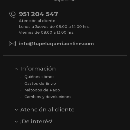
951 204 547
Atención al cliente
Lunes a Jueves de 09:00 a 14:00 hrs.
Viernes de 08:00 a 13:00 hrs.
info@tupeluqueriaonline.com
Información
Quiénes sómos
Gastos de Envío
Métodos de Pago
Cambios y devoluciones
Atención al cliente
Contacto
Opiniones
Reseñas en Google
¡De interés!
Ver todas nuestras marcas