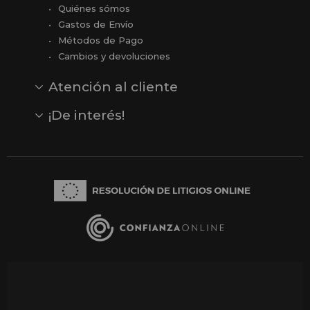
Quiénes sómos
Gastos de Envío
Métodos de Pago
Cambios y devoluciones
Atención al cliente
Contacto
Opiniones
Reseñas en Google
¡De interés!
Ver todas nuestras marcas
Comprar vale regalo
Productos en oferta
Outlet