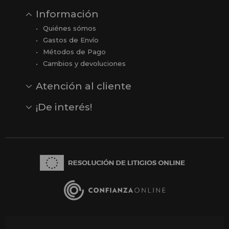
Información
Quiénes sómos
Gastos de Envío
Métodos de Pago
Cambios y devoluciones
Atención al cliente
Contacto
Opiniones
Reseñas en Google
¡De interés!
Ver todas nuestras marcas
Comprar vale regalo
Productos en oferta
Outlet