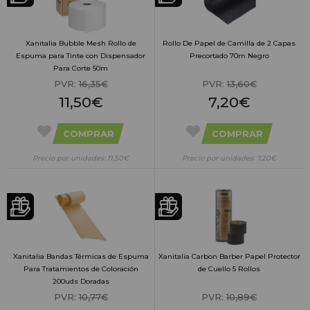
Xanitalia Bubble Mesh Rollo de
Rollo De Papel de Camilla de 2 Capas
Espuma para Tinte con Dispensador
Precortado 70m Negro
Para Corte 50m
PVR:
16,35€
PVR:
13,60€
11,50€
7,20€
COMPRAR
COMPRAR
Precio por unidades: 11,50€
Precio por unidades: 7,20€
Xanitalia Bandas Térmicas de Espuma
Xanitalia Carbon Barber Papel Protector
Para Tratamientos de Coloración
de Cuello 5 Rollos
200uds Doradas
PVR:
10,77€
PVR:
10,89€