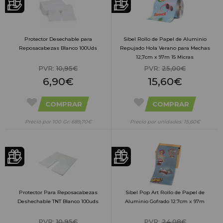
Protector Desechable para
Sibel Rollo de Papel de Aluminio
Reposacabezas Blanco 100Uds
Repujado Hola Verano para Mechas
12,7cm x 97m 15 Micras
PVR:
10,95€
PVR:
25,00€
6,90€
15,60€
COMPRAR
COMPRAR
Precio por 100 Gr: 689,70€
Precio por unidades: 15,60€
Protector Para Reposacabezas
Sibel Pop Art Rollo de Papel de
Deshechable TNT Blanco 100uds
Aluminio Gofrado 12.7cm x 97m
PVR:
10,95€
PVR:
24,08€