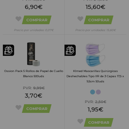
6,90€
15,60€
COMPRAR
COMPRAR
Precio por unidades: 0,07€
Precio por unidades: 15,60€
Ossion Pack 5 Rollos de Papel de Cuello
Klmed Mascarillas Quirúrgicas
Blanco 500uds
Deshechables Tipo IIR de 3 Capas 17,5 x
9,5cm 50uds
PVR:
9,99€
3,70€
PVR:
2,50€
1,95€
COMPRAR
COMPRAR