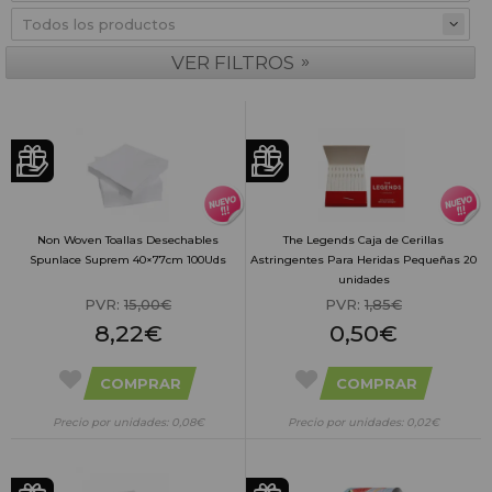
»
VER FILTROS
Non Woven Toallas Desechables
The Legends Caja de Cerillas
Spunlace Suprem 40×77cm 100Uds
Astringentes Para Heridas Pequeñas 20
unidades
PVR:
15,00€
PVR:
1,85€
8,22€
0,50€
COMPRAR
COMPRAR
Precio por unidades: 0,08€
Precio por unidades: 0,02€