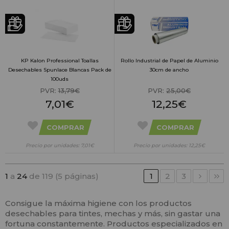
KP Kalon Professional Toallas
Rollo Industrial de Papel de Aluminio
Desechables Spunlace Blancas Pack de
30cm de ancho
100uds
PVR:
13,79€
PVR:
25,00€
7,01€
12,25€
COMPRAR
COMPRAR
Precio por unidades: 7,01€
Precio por unidades: 12,25€
1
a
24
de 119 (5 páginas)
1
2
3
Consigue la máxima higiene con los productos
desechables para tintes, mechas y más, sin gastar una
fortuna constantemente. Productos especializados en