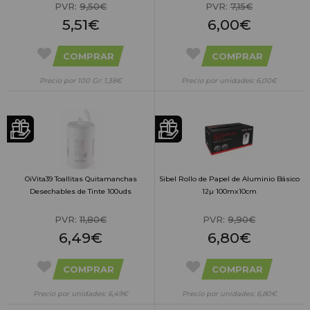
PVR:
9,50€
PVR:
7,15€
5,51€
6,00€
COMPRAR
COMPRAR
Precio por 100 Gr: 1,38€
Precio por unidades: 6,00€
OiVita39 Toallitas Quitamanchas
Sibel Rollo de Papel de Aluminio Básico
Desechables de Tinte 100uds
12µ 100mx10cm
PVR:
11,80€
PVR:
9,90€
6,49€
6,80€
COMPRAR
COMPRAR
Precio por unidades: 6,49€
Precio por unidades: 6,80€