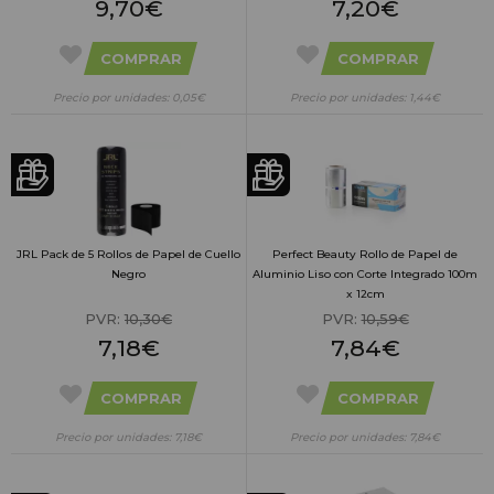
9,70€
7,20€
COMPRAR
COMPRAR
Precio por unidades: 0,05€
Precio por unidades: 1,44€
JRL Pack de 5 Rollos de Papel de Cuello
Perfect Beauty Rollo de Papel de
Negro
Aluminio Liso con Corte Integrado 100m
x 12cm
PVR:
10,30€
PVR:
10,59€
7,18€
7,84€
COMPRAR
COMPRAR
Precio por unidades: 7,18€
Precio por unidades: 7,84€