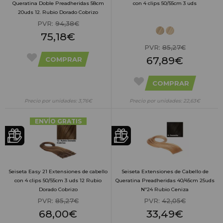
Queratina Doble Preadheridas 58cm
con 4 clips 50/55cm 3 uds
20uds 12. Rubio Dorado Cobrizo
PVR:
94,38€
75,18€
PVR:
85,27€
67,89€
COMPRAR
COMPRAR
Precio por unidades: 3,76€
Precio por unidades: 22,63€
ENVÍO GRATIS
Seiseta Easy 21 Extensiones de cabello
Seiseta Extensiones de Cabello de
con 4 clips 50/55cm 3 uds 12 Rubio
Queratina Preadheridas 40/45cm 25uds
Dorado Cobrizo
Nº24 Rubio Ceniza
PVR:
85,27€
PVR:
42,05€
68,00€
33,49€