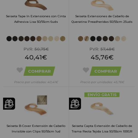
Seiseta Tape In Extensiones con Cinta
Seiseta Extensiones de Cabello de
Adhesiva Lisa 50/55cm 6uds
Queratina Preadheridas 50/55cm 25uds
PVR:
50,75€
PVR:
57,48€
40,41€
45,76€
COMPRAR
COMPRAR
Precio por unidades: 40,41€
Precio por unidades: 45,76€
ENVÍO GRATIS
Seiseta B-Cover Extensión de Cabello
Seiseta Capta Extensión de Cabello de
Invisible con Clips 50/55cm 1ud
Trama Recta Tejida Lisa 50/55cm 100GR