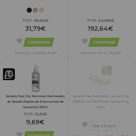
PVR:
39,92€
PVR:
241,99€
31,79€
192,64€
COMPRAR
COMPRAR
Precio por unidades: 31,79€
Precio por 100 Gr: 192,64€
Seiseta Fast Dry Remover Removedor
Seiseta Free Extensión Lisa con Clip
de Secado Rápido de Extensiones de
50/55cm 1ud 1002 Rubio Ceniza Muy
Queratina 150ml
Claro
PVR:
12,10€
9,69€
SIN STOCK
COMPRAR