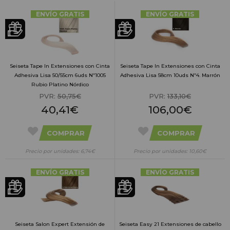
ENVÍO GRATIS
ENVÍO GRATIS
Seiseta Tape In Extensiones con Cinta
Seiseta Tape In Extensiones con Cinta
Adhesiva Lisa 50/55cm 6uds Nº1005
Adhesiva Lisa 58cm 10uds Nº4. Marrón
Rubio Platino Nórdico
PVR:
50,75€
PVR:
133,10€
40,41€
106,00€
COMPRAR
COMPRAR
Precio por unidades: 6,74€
Precio por unidades: 10,60€
ENVÍO GRATIS
ENVÍO GRATIS
Seiseta Salon Expert Extensión de
Seiseta Easy 21 Extensiones de cabello