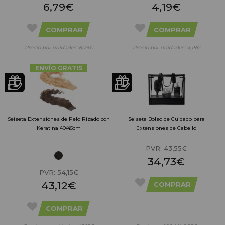
6,79€
4,19€
COMPRAR
COMPRAR
Precio por unidades: 6,79€
Precio por unidades: 4,19€
ENVÍO GRATIS
Seiseta Extensiones de Pelo Rizado con
Seiseta Bolso de Cuidado para
Keratina 40/45cm
Extensiones de Cabello
PVR:
43,55€
34,73€
PVR:
54,15€
43,12€
COMPRAR
COMPRAR