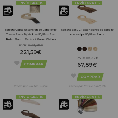
ENVÍO GRATIS
ENVÍO GRATIS
Seiseta Capta Extensión de Cabello de
Seiseta Easy 21 Extensiones de cabello
Trama Recta Tejida Lisa 50/55cm 1 ud
con 4 clips 50/55cm 3 uds
Rubio Oscuro Ceniza / Rubio Platino
Ultra Claro
PVR:
278,30€
221,59€
PVR:
85,27€
67,89€
COMPRAR
COMPRAR
Precio por 100 Gr: 110,79€
Precio por 100 Gr: 6.789,31€
ENVÍO GRATIS
ENVÍO GRATIS