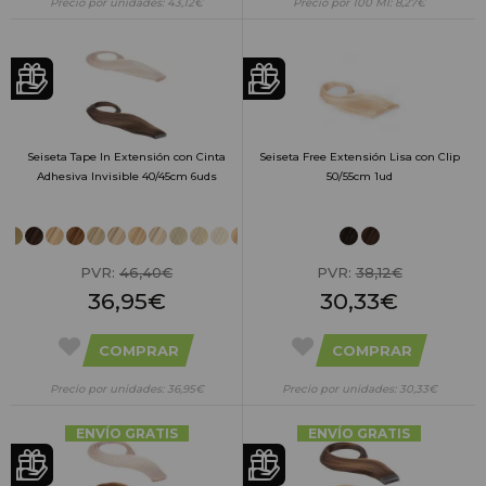
Precio por unidades: 43,12€
Precio por 100 Ml: 8,27€
Seiseta Tape In Extensión con Cinta
Seiseta Free Extensión Lisa con Clip
Adhesiva Invisible 40/45cm 6uds
50/55cm 1ud
PVR:
46,40€
PVR:
38,12€
36,95€
30,33€
COMPRAR
COMPRAR
Precio por unidades: 36,95€
Precio por unidades: 30,33€
ENVÍO GRATIS
ENVÍO GRATIS