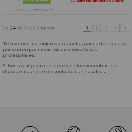
¡Avísame cuando esté disponible!
Precio por 100 Ml: 6,46€
1
a
24
de 59 (3 páginas)
1
2
3
Te traemos los mejores productos para extensiones y
postizería que necesitas para resultados
profesionales.
Si buscas algo en concreto y no lo encuentras, no
dudes en ponerte en contacto con nosotros.