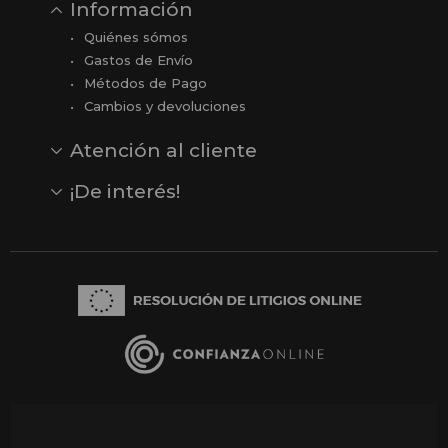
Información
Quiénes sómos
Gastos de Envío
Métodos de Pago
Cambios y devoluciones
Atención al cliente
Contacto
Opiniones
Reseñas en Google
¡De interés!
Ver todas nuestras marcas
Comprar vale regalo
Productos en oferta
Outlet