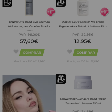
Olaplex Nº4 Bond Curl Champú
Olaplex Hair Perfector Nº3 Crema
Hidratante para Cabellos Rizados
Regeneradora Edición Limitada 50ml
1000ml
PVR:
96,00€
PVR:
22,95€
57,60€
12,95€
COMPRAR
COMPRAR
Precio por 100 Ml: 5,76€
Precio por 100 Ml: 25,89€
Schwarzkopf BlondMe Bond Repair
Tratamiento Morado 200ml
PVR:
24,68€