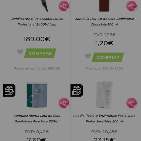
Corioliss Arc Blue Secador Iónico
Xanitalia Roll-On de Cera Depilatoria
Profesional 2400W Azul
Chocolate 100ml
PVR:
1,26€
189,00€
1,20€
COMPRAR
COMPRAR
Precio por unidades: 189,00€
Precio por 100 Gr: 1,20€
Xanitalia Idema Lata de Cera
Anadia Peeling Enzimático Facial para
Depilatoria Aloe Vera 800ml
Pieles Sensibles 200ml
PVR:
8,42€
PVR:
28,45€
7,60€
23,15€