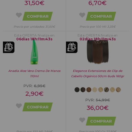
31,50€
6,70€
COMPRAR
COMPRAR
Precio por unidades: 31,50€
Precio por 100 Ml: 3,35€
Esta OFERTA finaliza en
Esta OFERTA finaliza en
06
días
18
h
:
11
m
:
42
s
02
días
18
h
:
11
m
:
42
s
Anadia Aloe Vera Crema De Manos
Elegance Extensiones de Clip de
110ml
Cabello Orgánico 50cm 6uds 160gr
PVR:
6,95€
2,90€
PVR:
54,99€
36,00€
COMPRAR
COMPRAR
Precio por 100 Ml: 2,64€
Precio por 100 Gr: 22,50€