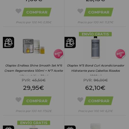
COMPRAR
COMPRAR
Precio por 100 Ml: 0,95€
Precio por 100 Ml: 11,57€
ENVÍO GRATIS
Olaplex Endless Shine Smooth Set Nº6
Olaplex Nº5 Bond Curl Acondicionador
Cream Regenerdora 100ml + Nº7 Aceite
Hidratante para Cabellos Rizados
Ultranutritivo 30ml
1000ml
PVR:
45,50€
PVR:
96,00€
29,95€
62,10€
COMPRAR
COMPRAR
Precio por 100 Ml: 17,62€
Precio por 100 Ml: 6,21€
ENVÍO GRATIS