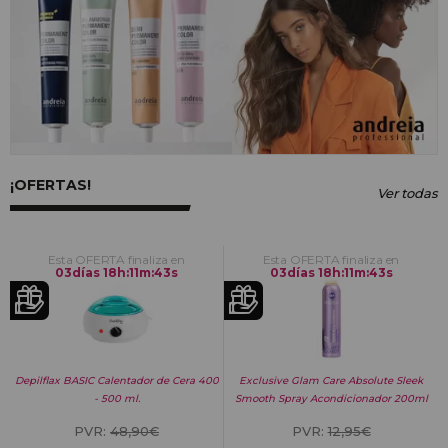
¡OFERTAS!
Ver todas
Esta OFERTA finaliza en
Esta OFERTA finaliza en
03
días
18
h
:
11
m
:
42
s
03
días
18
h
:
11
m
:
42
s
Depilflax BASIC Calentador de Cera 400
Exclusive Glam Care Absolute Sleek
- 500 ml.
Smooth Spray Acondicionador 200ml
PVR:
48,90€
PVR:
12,95€