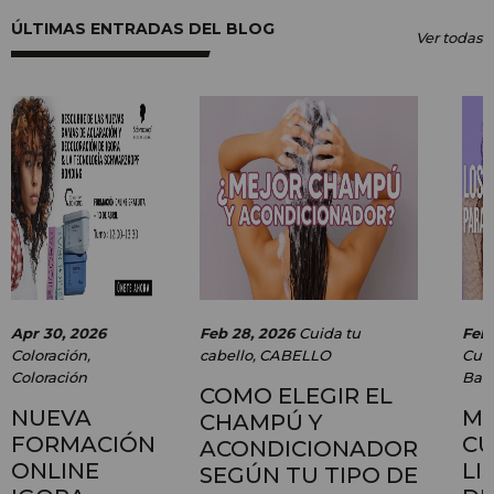
ÚLTIMAS ENTRADAS DEL BLOG
Ver todas
Apr 30, 2026
Feb 28, 2026
Cuida tu
Feb 
Coloración
,
cabello
,
CABELLO
Cuid
Coloración
Baby
COMO ELEGIR EL
NUEVA
M
CHAMPÚ Y
FORMACIÓN
CU
ACONDICIONADOR
ONLINE
LI
SEGÚN TU TIPO DE