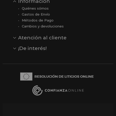
Información
Quiénes sómos
Gastos de Envío
Métodos de Pago
Cambios y devoluciones
Atención al cliente
Contacto
Opiniones
Reseñas en Google
¡De interés!
Ver todas nuestras marcas
Comprar vale regalo
Productos en oferta
Outlet