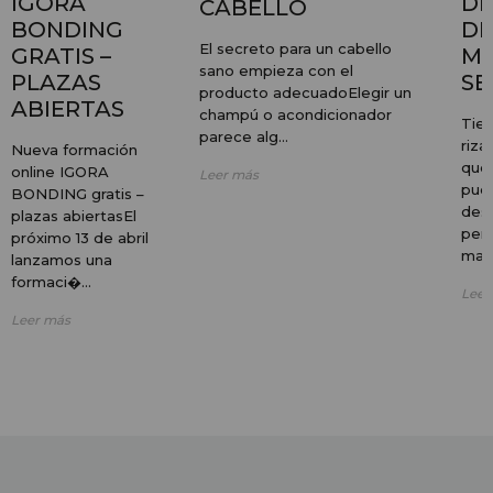
IGORA
DE
CABELLO
BONDING
DE
El secreto para un cabello
GRATIS –
ME
sano empieza con el
PLAZAS
SE
producto adecuadoElegir un
ABIERTAS
champú o acondicionador
Tien
parece alg...
riza
Nueva formación
que 
online IGORA
Leer más
pue
BONDING gratis –
desa
plazas abiertasEl
perf
próximo 13 de abril
maña
lanzamos una
formaci�...
Leer
Leer más