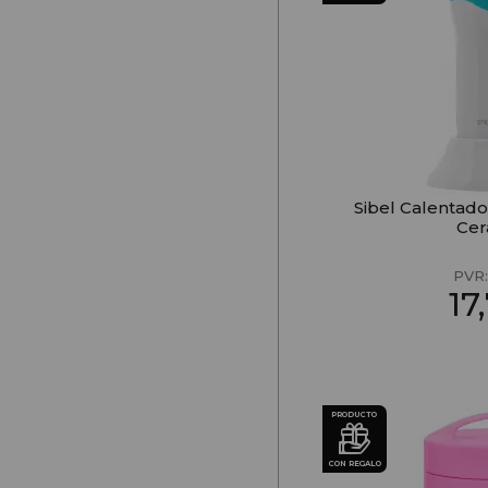
Sibel Calentad
Ce
PVR
17
PRODUCTO
CON REGALO