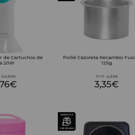
or de Cartuchos de
Pollié Cazoleta Recambio Fus
ra 20W
125g
:
24,95€
PVR:
4,33€
,76€
3,35€
PRODUCTO
CON REGALO