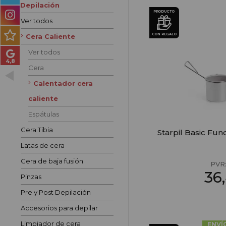
Depilación
PRODUCTOS PARA
PRODUCTO
HOMBRES
Ver todos
CON REGALO
Cera Caliente
MÉTODO CURLY
Ver todos
PACKS DE REGALO
Cera
Calentador cera
OUTLET
caliente
BLOG
Espátulas
Cera Tibia
Starpil Basic Fu
Latas de cera
Cera de baja fusión
PVR
36
Pinzas
Pre y Post Depilación
Accesorios para depilar
Limpiador de cera
ENVÍ