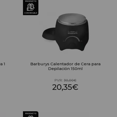
PRODUCTO
CON REGALO
a 1
Barburys Calentador de Cera para
Depilación 150ml
PVR:
30,00€
20,35€
PRODUCTO