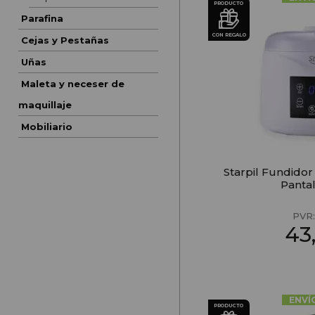
PRODUCTO
Parafina
CON REGALO
Cejas y Pestañas
Uñas
Maleta y neceser de
maquillaje
Mobiliario
Starpil Fundidor
Panta
PVR
43
ENVÍ
PRODUCTO