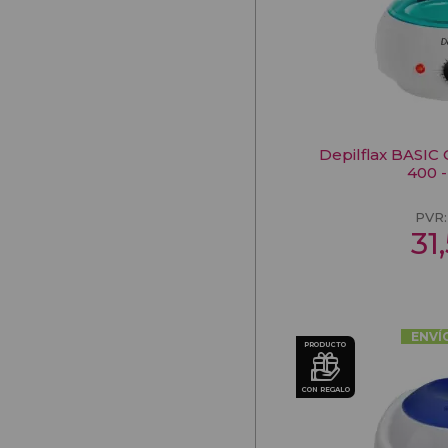
Depilflax BASIC
400 -
PVR
31
ENVÍ
PRODUCTO
CON REGALO