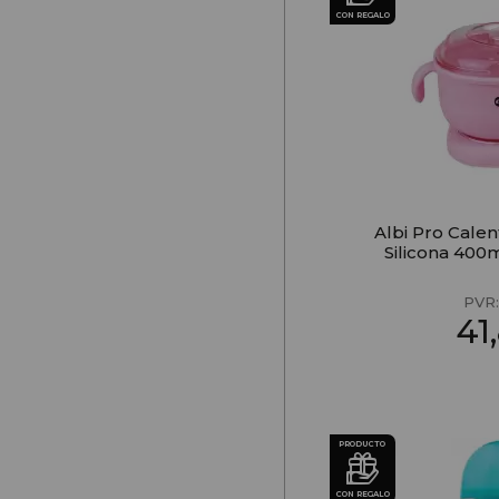
CON REGALO
Albi Pro Cale
Silicona 400
PVR
41
PRODUCTO
CON REGALO