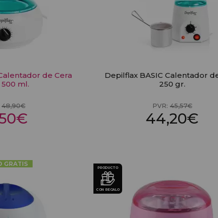
 Calentador de Cera
Depilflax BASIC Calentador d
 500 ml.
250 gr.
:
48,90€
PVR:
45,57€
,50€
44,20€
O GRATIS
PRODUCTO
CON REGALO