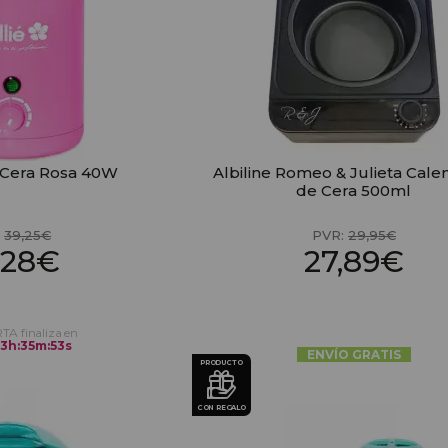
r Cera Rosa 40W
Albiline Romeo & Julieta Cale
de Cera 500ml
:
39,25€
PVR:
29,95€
,28€
27,89€
TA finaliza en
13
h
:
35
m
:
52
s
ENVÍO GRATIS
PRODUCTO
CON REGALO