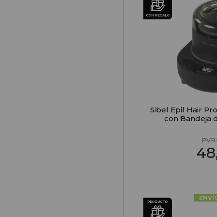
CON REGALO
Sibel Epil Hair P
con Bandeja d
PVR
48
ENVÍ
PRODUCTO