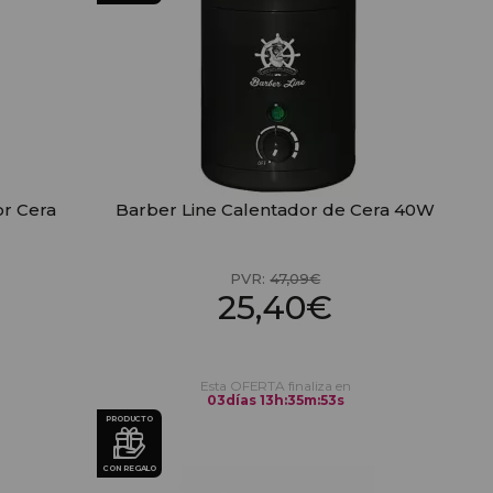
or Cera
Barber Line Calentador de Cera 40W
PVR:
47,09€
25,40€
Esta OFERTA finaliza en
03
días
13
h
:
35
m
:
52
s
PRODUCTO
CON REGALO