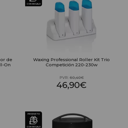
CON REGALO
dor de
Waxing Professional Roller Kit Trio
ll-On
Competición 220-230w
PVR:
60,40€
46,90€
PRODUCTO
CON REGALO