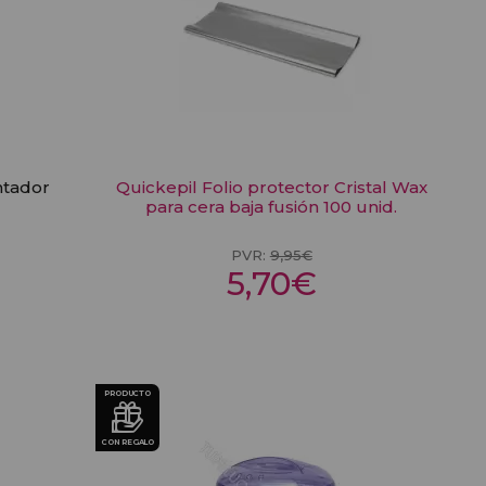
ntador
Quickepil Folio protector Cristal Wax
para cera baja fusión 100 unid.
PVR:
9,95€
5,70€
PRODUCTO
CON REGALO