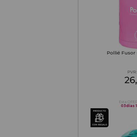
Pollié Fuso
PVR
26
Esta OFER
03
días
PRODUCTO
CON REGALO