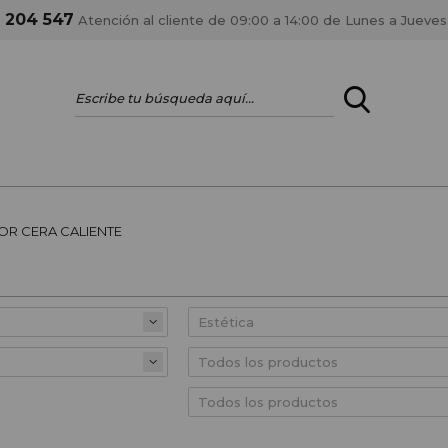
1 204 547
Atención al cliente de 09:00 a 14:00 de Lunes a Jueves
ENTRAR
¿ERES PROFES
R CERA CALIENTE
Registrar cuenta PRO
estar al día en los
Si eres propietario de 
anteriores.
como tal y disfrutar de