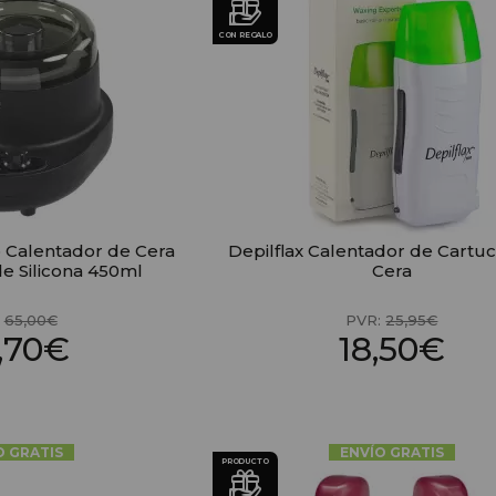
CON REGALO
ro Calentador de Cera
Depilflax Calentador de Cartu
e Silicona 450ml
Cera
:
65,00€
PVR:
25,95€
,70€
18,50€
O GRATIS
ENVÍO GRATIS
PRODUCTO