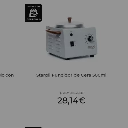
PRODUCTO
CON REGALO
sic con
Starpil Fundidor de Cera 500ml
PVR:
35,22€
28,14€