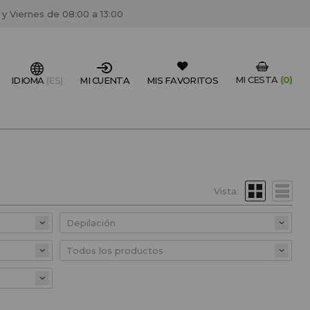
 y Viernes de 08:00 a 13:00
MI CESTA
(0)
IDIOMA
(ES)
MI CUENTA
MIS FAVORITOS
IONAL DEL SECTOR?
FESIONAL
Vista:
un centro de peluquería/estétca, puedes registrarte
 descuentos y promociones exclusivas.
CREAR CUENTA PROFESIONAL