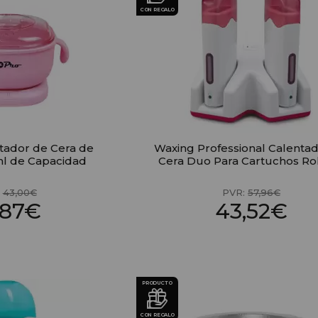
CON REGALO
ntador de Cera de
Waxing Professional Calenta
ml de Capacidad
Cera Duo Para Cartuchos Ro
:
43,00€
PVR:
57,96€
,87€
43,52€
PRODUCTO
CON REGALO