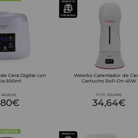
PRODUCTO
CON REGALO
 de Cera Digital con
Weelko Calentador de Cer
lla 500ml
Cartucho Roll-On 45W
:
45,62€
PVR:
35,09€
,80€
34,64€
O GRATIS
PRODUCTO