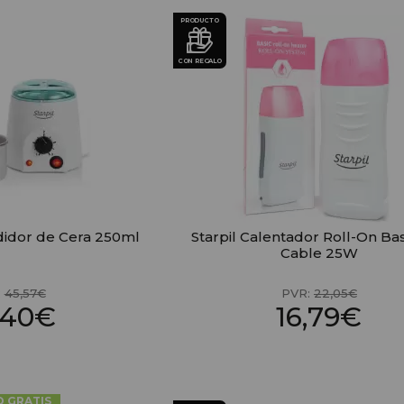
PRODUCTO
CON REGALO
ndidor de Cera 250ml
Starpil Calentador Roll-On Ba
Cable 25W
:
45,57€
PVR:
22,05€
,40€
16,79€
O GRATIS