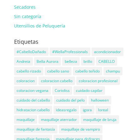
Secadores
Sin categoría
Utensilios de Peluquería
Etiquetas
#CabelloDañado
#WellaProfessionals
acondicionador
Andreia
Bella Aurora
belleza
brillo
CABELLO
cabello rizado
cabello sano
cabello teñido
champu
coloracion
coloracion cabello
coloracion profesional
coloracion vegana
Corioliss
cuidado capilar
cuidado del cabello
cuidado del pelo
halloween
hidratacion cabello
ideasregalo
igora
loreal
maquillaje
maquillaje aterrador
maquillaje de bruja
maquillaje de fantasía
maquillaje de vampiro
maquillaje fantasia
maquillaje para disfraces