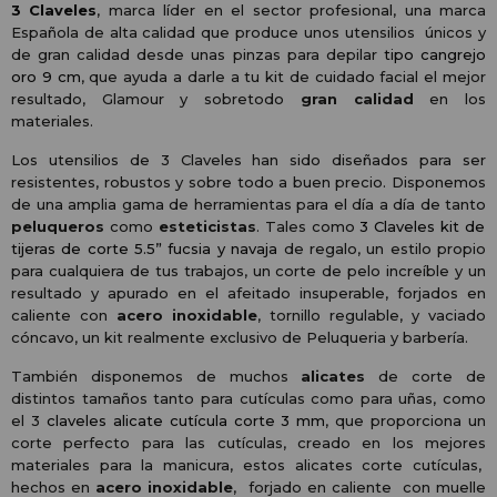
3 Claveles
, marca líder en el sector profesional, una marca
Española de alta calidad que produce unos utensilios únicos y
de gran calidad desde unas pinzas para depilar
tipo cangrejo
oro 9 cm
, que ayuda a darle a tu kit de cuidado facial el mejor
resultado, Glamour y sobretodo
gran calidad
en los
materiales.
Los utensilios de 3 Claveles han sido diseñados para ser
resistentes, robustos y sobre todo a buen precio. Disponemos
de una amplia gama de herramientas para el día a día de tanto
peluqueros
como
esteticistas
. Tales como
3 Claveles kit de
tijeras de corte 5.5” fucsia y navaja
de regalo, un estilo propio
para cualquiera de tus trabajos, un corte de pelo increíble y un
resultado y apurado en el afeitado insuperable, forjados en
caliente con
acero inoxidable
, tornillo regulable, y vaciado
cóncavo, un kit realmente exclusivo de Peluqueria y barbería.
También disponemos de muchos
alicates
de corte de
distintos tamaños tanto para cutículas como para uñas, como
el 3
claveles alicate cutícula corte 3 mm
, que proporciona un
corte perfecto para las cutículas, creado en los mejores
materiales para la manicura, estos alicates corte cutículas,
hechos en
acero inoxidable
, forjado en caliente con muelle