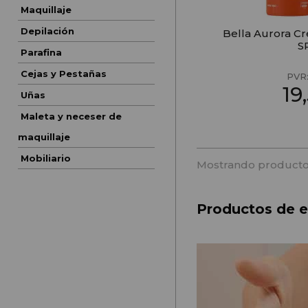
Maquillaje
Depilación
Bella Aurora C
S
Parafina
Cejas y Pestañas
PVR
19
Uñas
Maleta y neceser de
maquillaje
Mobiliario
Mostrando producto
Productos de es