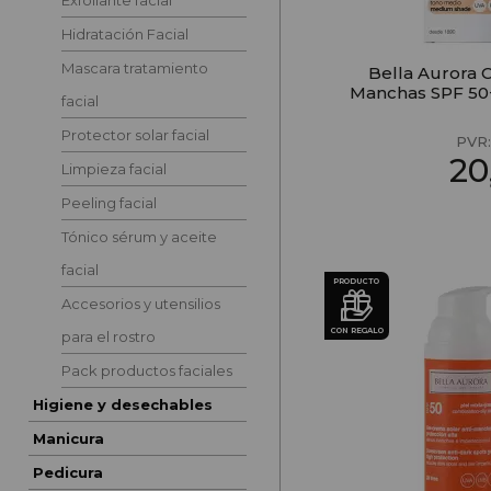
Exfoliante facial
Hidratación Facial
Mascara tratamiento
Bella Aurora 
Manchas SPF 50
facial
Protector solar facial
PVR
20
Limpieza facial
Peeling facial
Tónico sérum y aceite
facial
PRODUCTO
Accesorios y utensilios
CON REGALO
para el rostro
Pack productos faciales
Higiene y desechables
Manicura
Pedicura