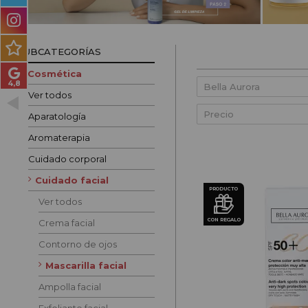
PRODUCTOS PARA
HOMBRES
SUBCATEGORÍAS
MÉTODO CURLY
Cosmética
PACKS DE REGALO
Ver todos
Precio
OUTLET
Aparatología
Aromaterapia
BLOG
Cuidado corporal
Cuidado facial
PRODUCTO
Ver todos
CON REGALO
Crema facial
Contorno de ojos
Mascarilla facial
Ampolla facial