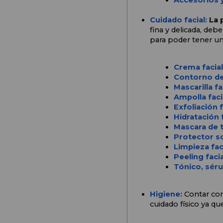
Accesorios y
Cuidado facial: 
La p
fina y delicada, de
para poder tener una
Crema facial
Contorno de
Mascarilla fa
Ampolla faci
Exfoliación f
Hidratación f
Mascara de t
Protector so
Limpieza fac
Peeling facia
Tónico, séru
Higiene: 
Contar con
cuidado físico ya qu