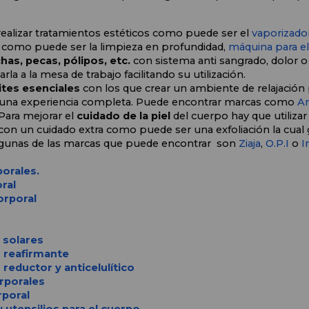
realizar tratamientos estéticos como puede ser el 
vaporizado
 como puede ser la limpieza en profundidad, 
máquina para el
as, pecas, pólipos, etc. 
con sistema anti sangrado, dolor o
rla a la mesa de trabajo facilitando su utilización.
ites esenciales 
con los que crear un ambiente de relajación 
te una experiencia completa. Puede encontrar marcas como 
An
Para mejorar el 
cuidado de la piel
 del cuerpo hay que utiliza
n un cuidado extra como puede ser una exfoliación la cual g
lgunas de las marcas que puede encontrar  son 
Ziaja
, 
O.P.I
 o 
I
orales.
ral
orporal
 solares
 reafirmante
reductor y anticelulítico
rporales
rporal