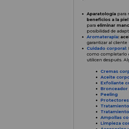
Aparatología
 para 
beneficios a la piel
para 
eliminar manch
posibilidad de adapta
Aromaterapia
: ace
garantizar al clien
Cuidado corporal:
como completarlo co
utilicen después. A
Cremas corp
Aceite corpo
Exfoliante c
Bronceador
Peeling
Protectores
Tratamiento
Tratamiento 
Ampollas co
Limpieza co