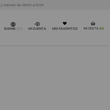
 y Viernes de 08:00 a 13:00
MI CESTA
(0)
IDIOMA
(ES)
MI CUENTA
MIS FAVORITOS
IONAL DEL SECTOR?
FESIONAL
un centro de peluquería/estétca, puedes registrarte
 descuentos y promociones exclusivas.
CREAR CUENTA PROFESIONAL