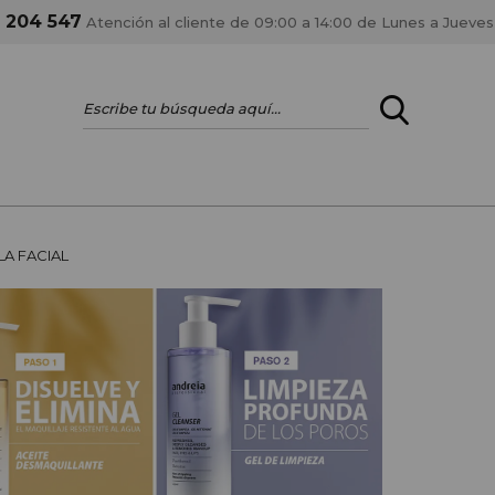
1 204 547
Atención al cliente de 09:00 a 14:00 de Lunes a Jueves
ENTRAR
¿ERES PROFES
A FACIAL
Registrar cuenta PRO
estar al día en los
Si eres propietario de 
anteriores.
como tal y disfrutar de