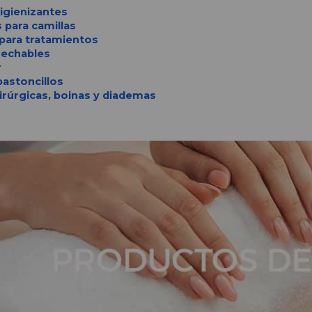
igienizantes
 para camillas
para tratamientos
echables
r
astoncillos
rúrgicas, boinas y diademas