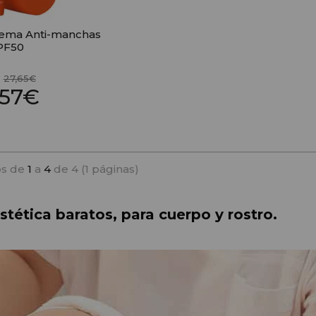
rema Anti-manchas
PF50
:
27,65€
,57€
s de
1
a
4
de 4 (1 páginas)
tética baratos, para cuerpo y rostro.