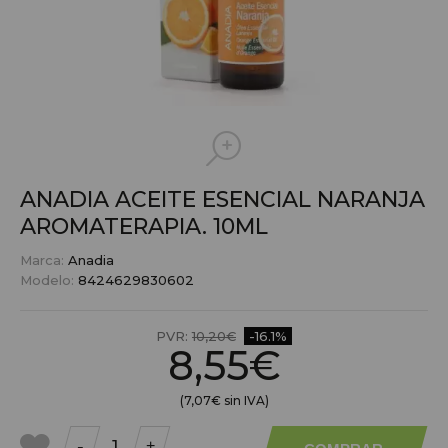
ANADIA ACEITE ESENCIAL NARANJA
AROMATERAPIA. 10ML
Marca:
Anadia
Modelo:
8424629830602
PVR:
10,20€
-16.1%
8,55€
(7,07€ sin IVA)
-
+