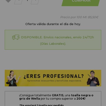
COMPRAR
a mis
favoritos
Precio por 100 Ml:
85,50€
Oferta válida durante el día de hoy.
DISPONIBLE. Envíos nacionales, envío 24/72h
(Días Laborales).
¡Consigue totalmente
GRATIS
, una
toalla negra o
gris de Wella
por tu compra superior a
200
€
!
*Se enviará 1 toalla por pedido