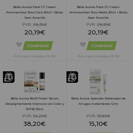
Bella Aurora Pack CC Cream
Bella Aurora Pack CC Cream
Antimanchas Tono Claro 30ml + Bolsa
Antimanchas Tono Medio 30ml + Bolsa
Jean Amarilla
Jean Amarilla
PVR:
29,35€
PVR:
29,35€
20,19€
20,19€
COMPRAR
COMPRAR
Precio por unidades: 20,19€
Precio por unidades: 20,19€
Bella Aurora Bio10 Forte+ Sérum
Bella Aurora Splendor Rellenador de
Despigmentante Intensivo con Color y
Arrugas Instantáneo 12ml
SPF30 30ml
PVR:
55,20€
PVR:
19,90€
38,20€
15,10€