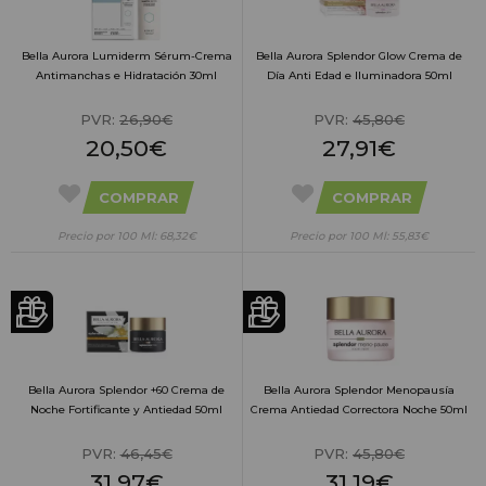
Bella Aurora Lumiderm Sérum-Crema
Bella Aurora Splendor Glow Crema de
Antimanchas e Hidratación 30ml
Día Anti Edad e Iluminadora 50ml
PVR:
26,90€
PVR:
45,80€
20,50€
27,91€
COMPRAR
COMPRAR
Precio por 100 Ml: 68,32€
Precio por 100 Ml: 55,83€
Bella Aurora Splendor +60 Crema de
Bella Aurora Splendor Menopausía
Noche Fortificante y Antiedad 50ml
Crema Antiedad Correctora Noche 50ml
PVR:
46,45€
PVR:
45,80€
31,97€
31,19€