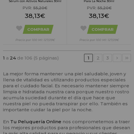
Sérum con Activos Naturales 30ml
Para La Noche 30ml
PVR:
55,20€
PVR:
55,20€
38,13€
38,13€
COMPRAR
COMPRAR
Precio por 100 Ml: 127,09€
Precio por 100 Ml: 127,09€
1
a
24
de 106 (5 páginas)
1
2
3
La mejor forma mantener una piel saludable, joven y
llena de vitalidad es utilizando productos especiales
para el cuidado facial. Es necesario mantener siempre
limpia e hidratada nuestra cara porque nuestro rostro
acumula suciedad durante el día que hace que
nuestra piel no pueda transpirar por ello. También es
importante cuidar la piel por la noche.
En
Tu Peluquería Online
nos comprometemos a traer
los mejores productos para profesionales que desean
la más alta calidad para su negocio y sus clientes.