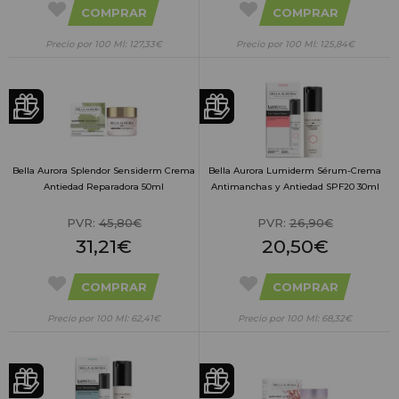
COMPRAR
COMPRAR
Precio por 100 Ml: 127,33€
Precio por 100 Ml: 125,84€
Bella Aurora Splendor Sensiderm Crema
Bella Aurora Lumiderm Sérum-Crema
Antiedad Reparadora 50ml
Antimanchas y Antiedad SPF20 30ml
PVR:
45,80€
PVR:
26,90€
31,21€
20,50€
COMPRAR
COMPRAR
Precio por 100 Ml: 62,41€
Precio por 100 Ml: 68,32€