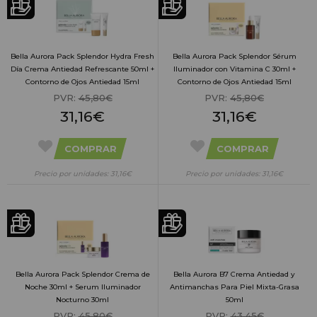
Bella Aurora Pack Splendor Hydra Fresh
Bella Aurora Pack Splendor Sérum
Día Crema Antiedad Refrescante 50ml +
Iluminador con Vitamina C 30ml +
Contorno de Ojos Antiedad 15ml
Contorno de Ojos Antiedad 15ml
PVR:
45,80€
PVR:
45,80€
31,16€
31,16€
COMPRAR
COMPRAR
Precio por unidades: 31,16€
Precio por unidades: 31,16€
Bella Aurora Pack Splendor Crema de
Bella Aurora B7 Crema Antiedad y
Noche 30ml + Serum Iluminador
Antimanchas Para Piel Mixta-Grasa
Nocturno 30ml
50ml
PVR:
45,80€
PVR:
43,45€