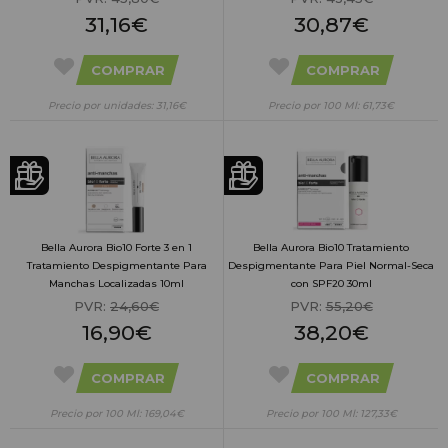
31,16€
30,87€
COMPRAR
COMPRAR
Precio por unidades: 31,16€
Precio por 100 Ml: 61,73€
Bella Aurora Bio10 Forte 3 en 1
Bella Aurora Bio10 Tratamiento
Tratamiento Despigmentante Para
Despigmentante Para Piel Normal-Seca
Manchas Localizadas 10ml
con SPF20 30ml
PVR:
24,60€
PVR:
55,20€
16,90€
38,20€
COMPRAR
COMPRAR
Precio por 100 Ml: 169,04€
Precio por 100 Ml: 127,33€