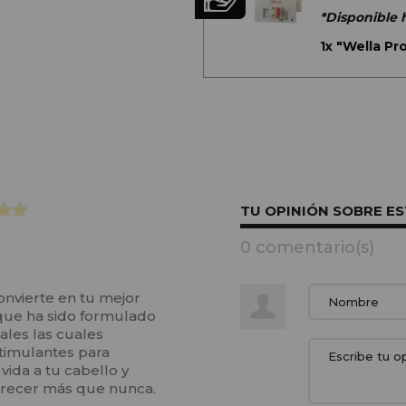
*Disponible 
1x
"Wella Pr
TU OPINIÓN SOBRE E
0 comentario(s)
nvierte en tu mejor
 que ha sido formulado
ales las cuales
stimulantes para
 vida a tu cabello y
crecer más que nunca.