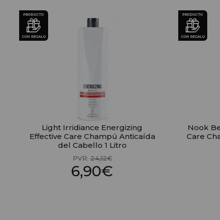
PRODUCTO
PRODUCTO
CON REGALO
CON REGALO
Light Irridiance Energizing
Nook Be
Effective Care Champú Anticaída
Care Ch
del Cabello 1 Litro
PVR:
24,12€
6,90€