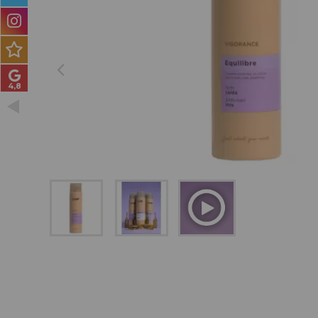
PRODUCTOS PARA
HOMBRES
MÉTODO CURLY
PACKS DE REGALO
OUTLET
BLOG