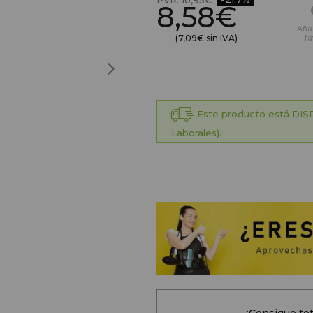
PVR:
10,95€
8,58€
Aña
(7,09€ sin IVA)
fa
Este producto está DISP
Laborales).