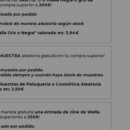
otalmente
GRATIS
, una
toalla negra o gris de
 compra superior a
200
€
!
 toalla por pedido
 enviará de manera aleatoria según stock
lla Gris o Negra" valorado en: 3,94€
MUESTRA
aleatoria gratuita en tu compra superior
1 muestra por pedido.
álida siempre y cuando haya stock de muestras.
estras de Peluquería o Cosmética Aleatoria
o en: 2,50€
 manera gratuita
una entrada de cine de Wella
superiores a
250€
!
 solo por pedido.