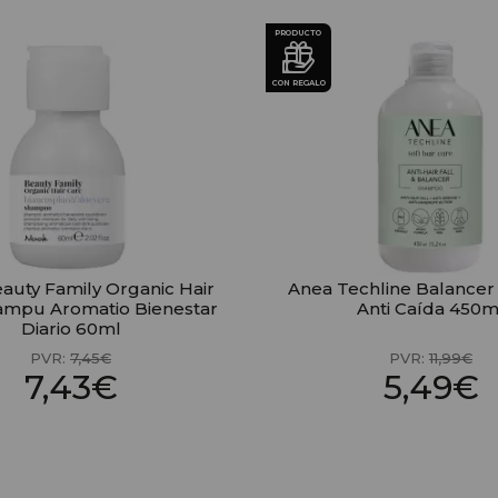
PRODUCTO
CON REGALO
auty Family Organic Hair
Anea Techline Balance
ampu Aromatio Bienestar
Anti Caída 450m
Diario 60ml
PVR:
7,45€
PVR:
11,99€
7,43€
5,49€