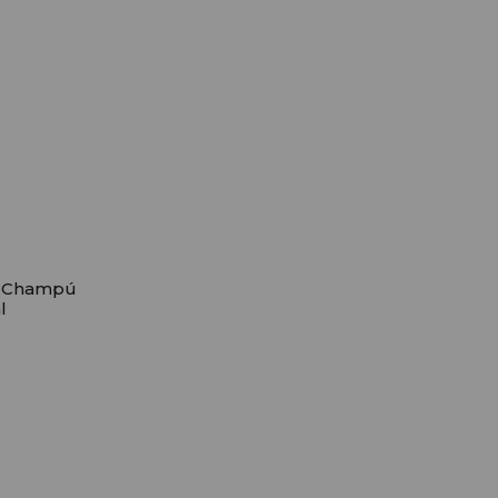
r Champú
l