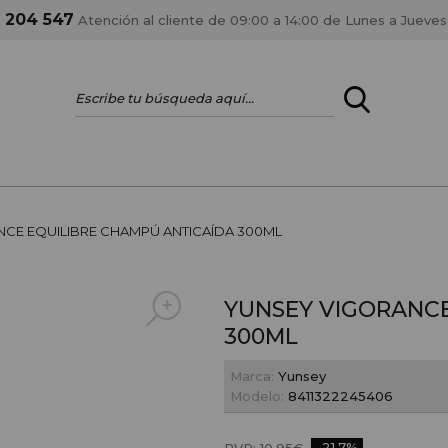
1 204 547
Atención al cliente de 09:00 a 14:00 de Lunes a Jueves
ENTRAR
¿ERES PROFES
CE EQUILIBRE CHAMPÚ ANTICAÍDA 300ML
Registrar cuenta PRO
estar al día en los
Si eres propietario de 
YUNSEY VIGORANCE
anteriores.
como tal y disfrutar de
300ML
Marca:
Yunsey
Modelo:
8411322245406
-21.7%