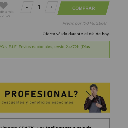
-
+
COMPRAR
dir
a mis
voritos
Precio por 100 Ml:
2,86€
Oferta válida durante el día de hoy.
ONIBLE. Envíos nacionales, envío 24/72h (Días