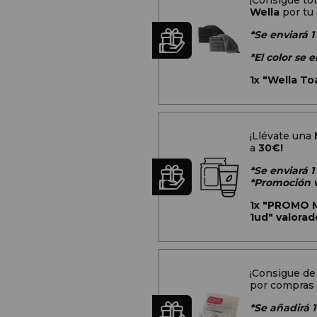
¡Consigue t
Wella
por tu
*Se enviará 1
*El color se
1x
"Wella Toa
¡Llévate una
a
30€!
*Se enviará 
*Promoción v
1x
"PROMO Mu
1ud" valorad
¡Consigue de
por compras 
*Se añadirá 1