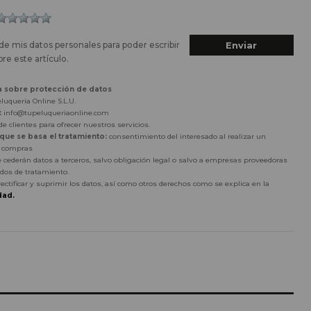
de mis datos personales para poder escribir
re este artículo.
a sobre protección de datos
luqueria Online S.L.U.
:
info@tupeluqueriaonline.com
e clientes para ofrecer nuestros servicios.
 que se basa el tratamiento:
consentimiento del interesado al realizar un
r compras
 cederán datos a terceros, salvo obligación legal o salvo a empresas proveedoras
dos de tratamiento.
rectificar y suprimir los datos, así como otros derechos como se explica en la
dad.