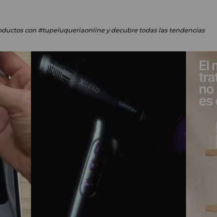
oductos
con #tupeluqueriaonline
y decubre todas las tendencias