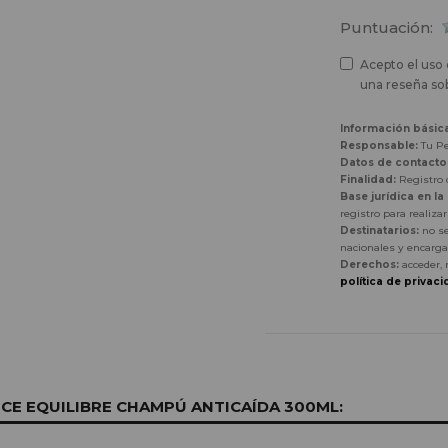
Puntuación:
Acepto el uso 
una reseña sob
Información básic
Responsable:
Tu Pe
Datos de contacto
Finalidad:
Registro d
Base jurídica en la
registro para realiza
Destinatarios:
no se
nacionales y encarga
Derechos:
acceder, 
política de privaci
E EQUILIBRE CHAMPÚ ANTICAÍDA 300ML: