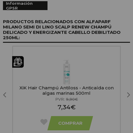
Información
GPSR
PRODUCTOS RELACIONADOS CON ALFAPARF
MILANO SEMI DI LINO SCALP RENEW CHAMPÚ
DELICADO Y ENERGIZANTE CABELLO DEBILITADO
250ML:
XiK Hair Champú Antiloss - Anticaída con
algas marinas 500ml
C
PVR:
9,90€
7,34€
COMPRAR