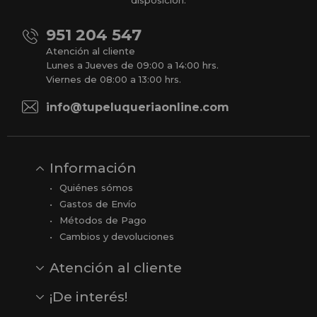
disposición.
951 204 547
Atención al cliente
Lunes a Jueves de 09:00 a 14:00 hrs.
Viernes de 08:00 a 13:00 hrs.
info@tupeluqueriaonline.com
Información
Quiénes sómos
Gastos de Envío
Métodos de Pago
Cambios y devoluciones
Atención al cliente
Contacto
Opiniones
Reseñas en Google
¡De interés!
Ver todas nuestras marcas