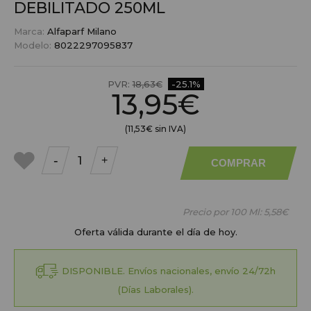
DEBILITADO 250ML
Marca:
Alfaparf Milano
Modelo:
8022297095837
PVR:
18,63€
-25.1%
13,95€
(11,53€ sin IVA)
-
+
COMPRAR
a mis
favoritos
Precio por 100 Ml:
5,58€
Oferta válida durante el día de hoy.
DISPONIBLE. Envíos nacionales, envío 24/72h
(Días Laborales).