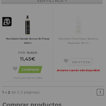
»
VER FILTROS
Montibello Decode Texture Bi-Phase
Montibello Fibre Repair Bálsamo
400ml
Reparador 150 ml.
PVR:
16,82€
11,45€
SIN STOCK
COMPRAR
¡Avísame cuando esté disponible!
Precio por 100 Ml: 2,86€
1
a
2
de 2 (1 páginas)
1
Comprar productos