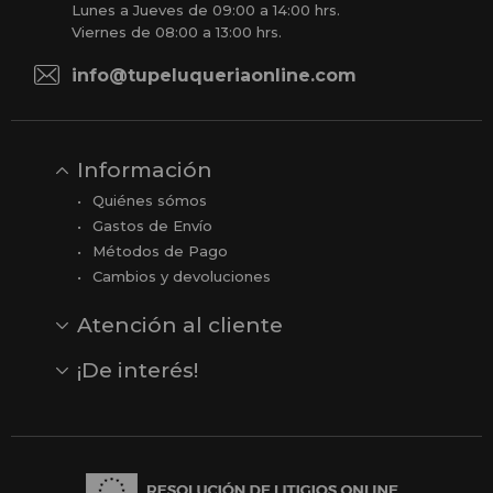
Lunes a Jueves de 09:00 a 14:00 hrs.
Viernes de 08:00 a 13:00 hrs.
info@tupeluqueriaonline.com
Información
Quiénes sómos
Gastos de Envío
Métodos de Pago
Cambios y devoluciones
Atención al cliente
Contacto
Opiniones
Reseñas en Google
¡De interés!
Ver todas nuestras marcas
Comprar vale regalo
Productos en oferta
Outlet