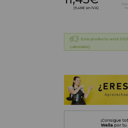
Aña
(9,46€ sin IVA)
fa
Este producto está DISP
Laborales).
¡Consigue t
Wella
por tu