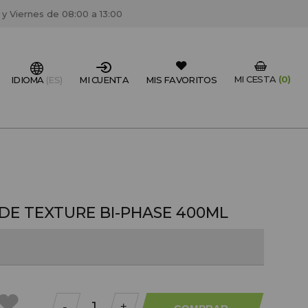
 y Viernes de 08:00 a 13:00
MI CESTA
(0)
IDIOMA
(ES)
MI CUENTA
MIS FAVORITOS
IONAL DEL SECTOR?
FESIONAL
un centro de peluquería/estétca, puedes registrarte
E TEXTURE BI-PHASE 400ML
 descuentos y promociones exclusivas.
CREAR CUENTA PROFESIONAL
-
+