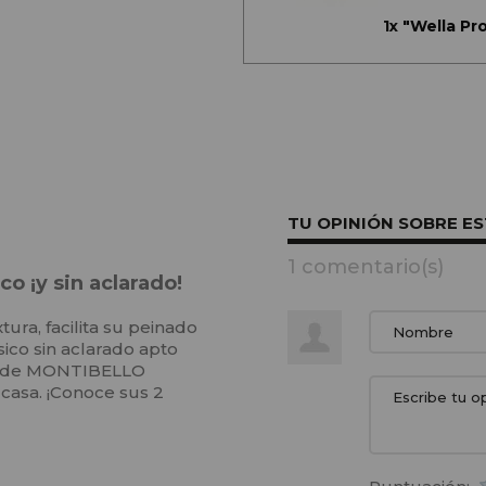
1x
"Wella Pr
TU OPINIÓN SOBRE E
1 comentario(s)
o ¡y sin aclarado!
ura, facilita su peinado
sico sin aclarado apto
ea de MONTIBELLO
casa. ¡Conoce sus 2