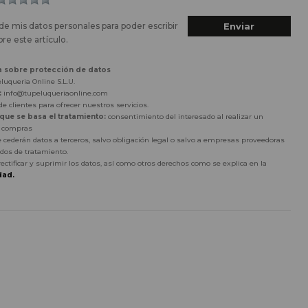
de mis datos personales para poder escribir
re este artículo.
a sobre protección de datos
luqueria Online S.L.U.
:
info@tupeluqueriaonline.com
e clientes para ofrecer nuestros servicios.
 que se basa el tratamiento:
consentimiento del interesado al realizar un
r compras
 cederán datos a terceros, salvo obligación legal o salvo a empresas proveedoras
dos de tratamiento.
rectificar y suprimir los datos, así como otros derechos como se explica en la
dad.