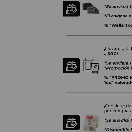
*Se enviará 1
*El color se
1x
"Wella Toa
¡Llévate una
a
30€!
*Se enviará 
*Promoción v
1x
"PROMO Mu
1ud" valorad
¡Consigue de
por compras 
*Se añadirá 1
*Disponible 