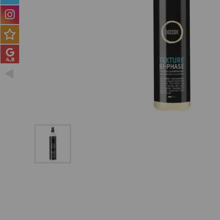
PRODUCTOS PARA
HOMBRES
MÉTODO CURLY
PACKS DE REGALO
OUTLET
BLOG