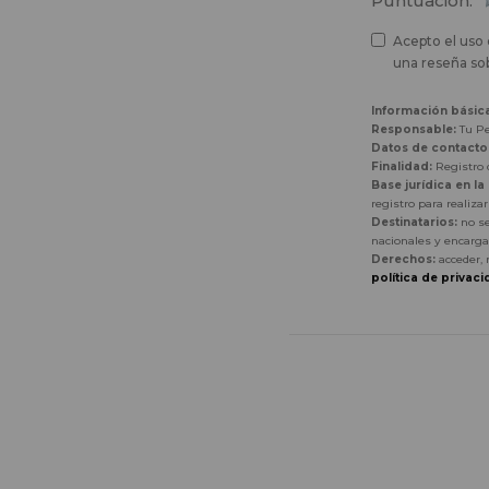
Puntuación:
Acepto el uso 
una reseña sob
Información básic
Responsable:
Tu Pe
Datos de contacto
Finalidad:
Registro d
Base jurídica en la
registro para realiza
Destinatarios:
no se
nacionales y encarga
Derechos:
acceder, 
política de privaci