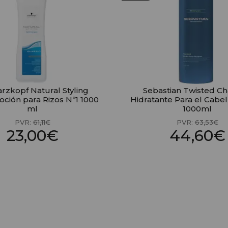
rzkopf Natural Styling
Sebastian Twisted 
Loción para Rizos Nº1 1000
Hidratante Para el Cabel
ml
1000ml
PVR:
61,11€
PVR:
63,53€
23,00€
44,60€