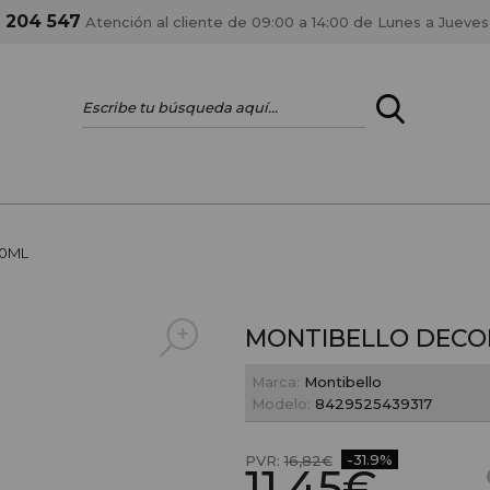
1 204 547
Atención al cliente de 09:00 a 14:00 de Lunes a Jueves
ENTRAR
¿ERES PROFES
00ML
Registrar cuenta PRO
estar al día en los
Si eres propietario de 
MONTIBELLO DECOD
anteriores.
como tal y disfrutar de
Marca:
Montibello
Modelo:
8429525439317
-31.9%
PVR:
16,82€
11,45€