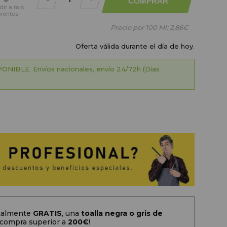
COMPRAR
dir
a mis
voritos
Precio por 100 Ml:
2,86€
Oferta válida durante el día de hoy.
ONIBLE. Envíos nacionales, envío 24/72h (Días
otalmente
GRATIS
, una
toalla negra o gris de
 compra superior a
200
€
!