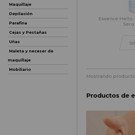
Maquillaje
Depilación
Essence Hello, 
Parafina
Seru
Cejas y Pestañas
Uñas
S
Maleta y neceser de
maquillaje
Mobiliario
Mostrando producto
Productos de es