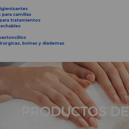
igienizantes
 para camillas
para tratamientos
echables
r
astoncillos
rúrgicas, boinas y diademas