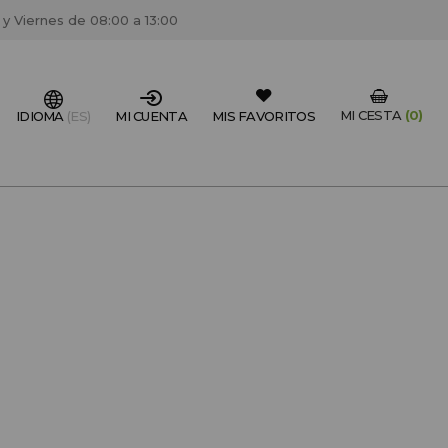
 y Viernes de 08:00 a 13:00
MI CESTA
(0)
IDIOMA
(ES)
MI CUENTA
MIS FAVORITOS
IONAL DEL SECTOR?
FESIONAL
un centro de peluquería/estétca, puedes registrarte
 descuentos y promociones exclusivas.
CREAR CUENTA PROFESIONAL