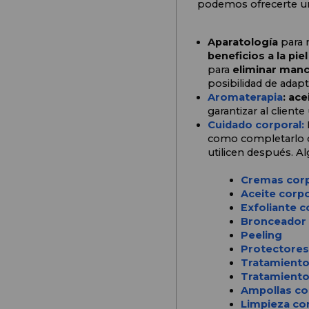
podemos ofrecerte un
Aparatología
 para 
beneficios a la piel
para 
eliminar manch
posibilidad de adapta
Aromaterapia
: ace
garantizar al clien
Cuidado corporal:
como completarlo co
utilicen después. A
Cremas corp
Aceite corpo
Exfoliante c
Bronceador
Peeling
Protectores
Tratamiento
Tratamiento 
Ampollas co
Limpieza co