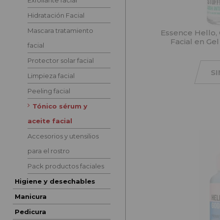
Exfoliante facial
Hidratación Facial
Mascara tratamiento
Essence Hello,
Facial en Ge
facial
Protector solar facial
S
Limpieza facial
Peeling facial
Tónico sérum y
aceite facial
Accesorios y utensilios
para el rostro
Pack productos faciales
Higiene y desechables
Manicura
Pedicura