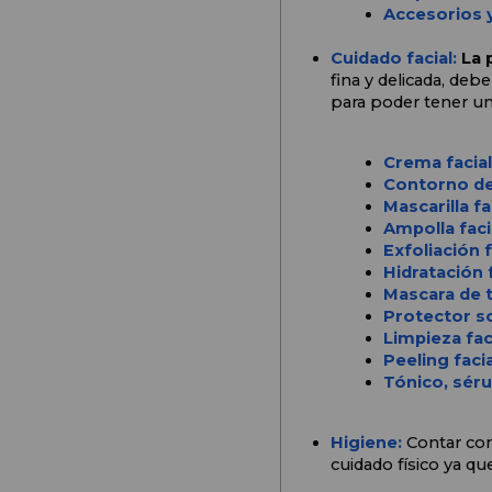
Accesorios y
Cuidado facial: 
La p
fina y delicada, de
para poder tener una
Crema facial
Contorno de
Mascarilla fa
Ampolla faci
Exfoliación f
Hidratación f
Mascara de t
Protector so
Limpieza fac
Peeling facia
Tónico, séru
Higiene: 
Contar con
cuidado físico ya qu