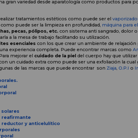
a gran variedad desde aparatología como productos para po
realizar tratamientos estéticos como puede ser el 
vaporizado
 como puede ser la limpieza en profundidad, 
máquina para el
as, pecas, pólipos, etc. 
con sistema anti sangrado, dolor o
rla a la mesa de trabajo facilitando su utilización.
ites esenciales 
con los que crear un ambiente de relajación 
te una experiencia completa. Puede encontrar marcas como 
An
Para mejorar el 
cuidado de la piel
 del cuerpo hay que utiliza
n un cuidado extra como puede ser una exfoliación la cual g
lgunas de las marcas que puede encontrar  son 
Ziaja
, 
O.P.I
 o 
I
orales.
ral
orporal
 solares
 reafirmante
reductor y anticelulítico
rporales
rporal