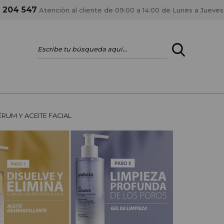
1 204 547
Atención al cliente de 09:00 a 14:00 de Lunes a Jueves
ENTRAR
¿ERES PROFES
RUM Y ACEITE FACIAL
Registrar cuenta PRO
estar al día en los
Si eres propietario de 
anteriores.
como tal y disfrutar de