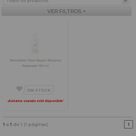
»
VER FILTROS
Montibello Fibre Repair Bálsamo
Reparador 150 ml.
SIN STOCK
¡Avísame cuando esté disponible!
1
a
1
de 1 (1 páginas)
1