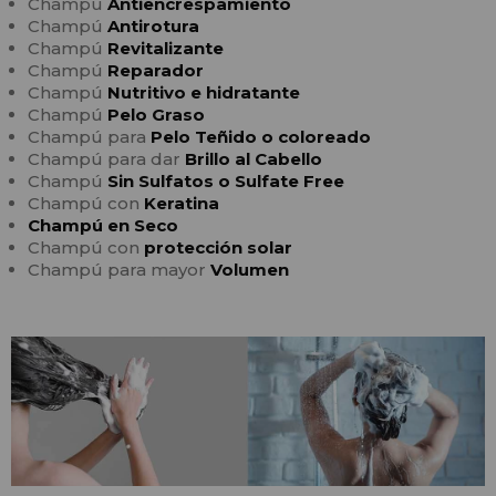
Champú
Antiencrespamiento
Champú
Antirotura
Champú
Revitalizante
Champú
Reparador
Champú
Nutritivo e hidratante
Champú
Pelo Graso
Champú para
Pelo Teñido o coloreado
Champú para dar
Brillo al Cabello
Champú
Sin Sulfatos o Sulfate Free
Champú con
Keratina
Champú en Seco
Champú con
protección solar
Champú para mayor
Volumen