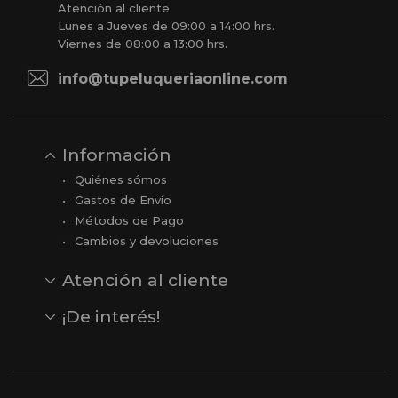
Atención al cliente
Lunes a Jueves de 09:00 a 14:00 hrs.
Viernes de 08:00 a 13:00 hrs.
info@tupeluqueriaonline.com
Información
Quiénes sómos
Gastos de Envío
Métodos de Pago
Cambios y devoluciones
Atención al cliente
Contacto
Opiniones
Reseñas en Google
¡De interés!
Ver todas nuestras marcas
Comprar vale regalo
Productos en oferta
Outlet