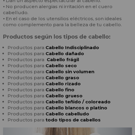
⦁
Dan un aspecto espectacular al cabello.
⦁
No producen alergias ni irritación en el cuero
cabelludo.
⦁
En el caso de los utensilios eléctricos, son ideales
como complemento para la belleza de tu cabello.
Productos según los tipos de cabello:
Productos para
Cabello
In
disciplinado
Productos para
Cabello
dañado
Productos para
Cabello frágil
Productos para
Cabello seco
Productos para
Cabello sin volumen
Productos para
Cabello graso
Productos para
Cabello rizado
Productos para
Cabello fino
Productos para
Cabello grueso
Productos para
Cabello teñido / coloreado
Productos para
Cabello blancos o platino
Productos para
Cabello cabelludo
Productos para
todo tipos de cabellos