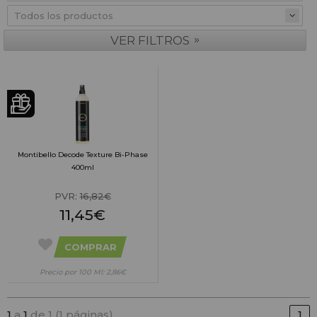
»
VER FILTROS
Montibello Decode Texture Bi-Phase
400ml
PVR:
16,82€
11,45€
COMPRAR
Precio por 100 Ml: 2,86€
1
a
1
de 1 (1 páginas)
1