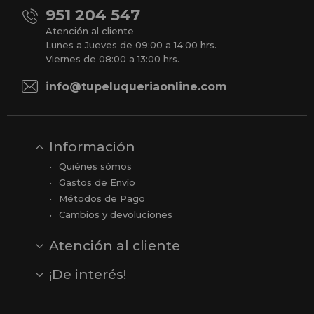
951 204 547
Atención al cliente
Lunes a Jueves de 09:00 a 14:00 hrs.
Viernes de 08:00 a 13:00 hrs.
info@tupeluqueriaonline.com
Información
Quiénes sómos
Gastos de Envío
Métodos de Pago
Cambios y devoluciones
Atención al cliente
Contacto
Opiniones
Reseñas en Google
¡De interés!
Ver todas nuestras marcas
Comprar vale regalo
Productos en oferta
Outlet