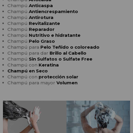
Champú
Anticaspa
Champú
Antiencrespamiento
Champú
Antirotura
Champú
Revitalizante
Champú
Reparador
Champú
Nutritivo e hidratante
Champú
Pelo Graso
Champú para
Pelo Teñido o coloreado
Champú para dar
Brillo al Cabello
Champú
Sin Sulfatos o Sulfate Free
Champú con
Keratina
Champú en Seco
Champú con
protección solar
Champú para mayor
Volumen