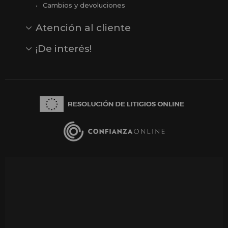
Cambios y devoluciones
Atención al cliente
Contacto
Opiniones
Reseñas en Google
¡De interés!
Ver todas nuestras marcas
Comprar vale regalo
Productos en oferta
Outlet