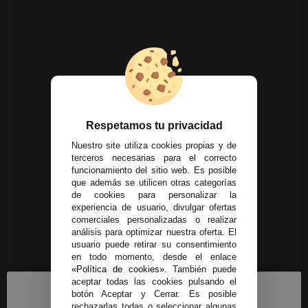
Respetamos tu privacidad
Nuestro site utiliza cookies propias y de
terceros necesarias para el correcto
funcionamiento del sitio web. Es posible
que además se utilicen otras categorías
de cookies para personalizar la
experiencia de usuario, divulgar ofertas
comerciales personalizadas o realizar
análisis para optimizar nuestra oferta. El
usuario puede retirar su consentimiento
en todo momento, desde el enlace
«Política de cookies»
. También puede
aceptar todas las cookies pulsando el
botón Aceptar y Cerrar. Es posible
rechazarlas todas o seleccionar algunas