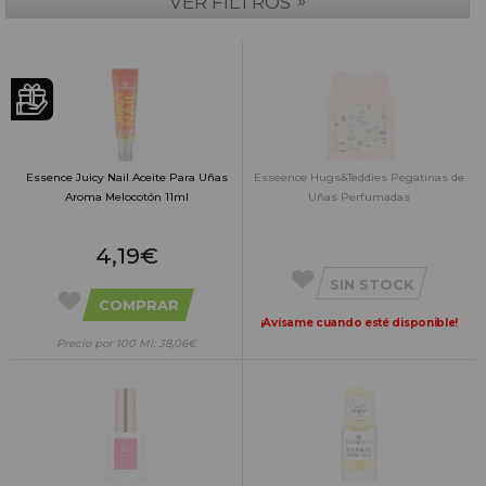
»
VER FILTROS
Essence Juicy Nail Aceite Para Uñas
Esseence Hugs&Teddies Pegatinas de
Aroma Melocotón 11ml
Uñas Perfumadas
4,19€
SIN STOCK
COMPRAR
¡Avísame cuando esté disponible!
Precio por 100 Ml: 38,06€