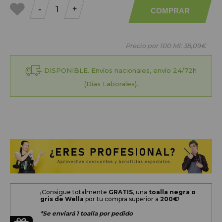
-
+
COMPRAR
a mis
favoritos
Precio por 100 Ml:
38,09€
DISPONIBLE. Envíos nacionales, envío 24/72h
(Días Laborales).
¡Consigue totalmente
GRATIS
, una
toalla negra o
gris de Wella
por tu compra superior a
200
€
!
*Se enviará 1 toalla por pedido